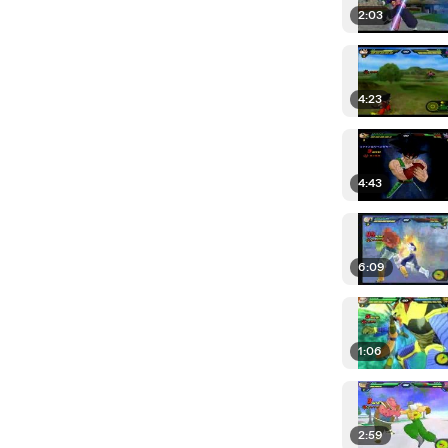
2:03
4:23
4:43
6:09
1:06
2:59