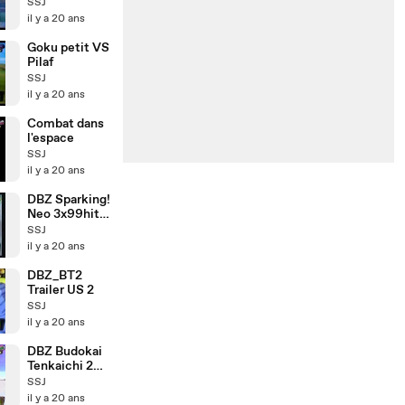
SSJ
il y a 20 ans
Goku petit VS
Pilaf
SSJ
il y a 20 ans
Combat dans
l'espace
SSJ
il y a 20 ans
DBZ Sparking!
Neo 3x99hits
avec TRUNKS
SSJ
!
il y a 20 ans
DBZ_BT2
Trailer US 2
SSJ
il y a 20 ans
DBZ Budokai
Tenkaichi 2
(version
SSJ
US/EUR)
il y a 20 ans