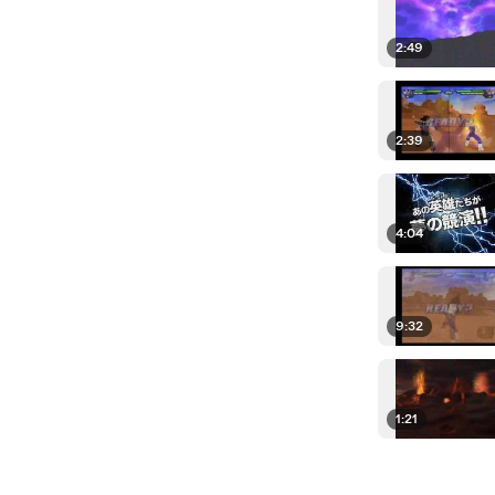
2:49
2:39
4:04
9:32
1:21