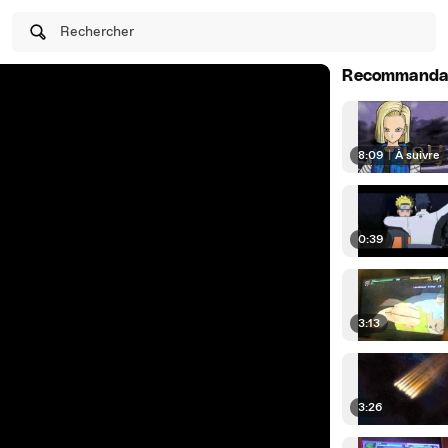
Rechercher
Recommanda
8:09
|
À suivre
0:39
3:13
3:26