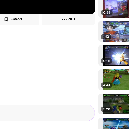
0:38
Favori
Plus
1:12
0:16
4:43
5:20