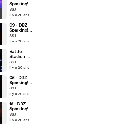
Sparking!
NEO
SSJ
il y a 20 ans
09 - DBZ
Sparking!
NEO
SSJ
il y a 20 ans
Battle
Stadium
D.O.N Trailer
SSJ
jap
il y a 20 ans
05 - DBZ
Sparking!
NEO
SSJ
il y a 20 ans
18 - DBZ
Sparking!
NEO
SSJ
il y a 20 ans