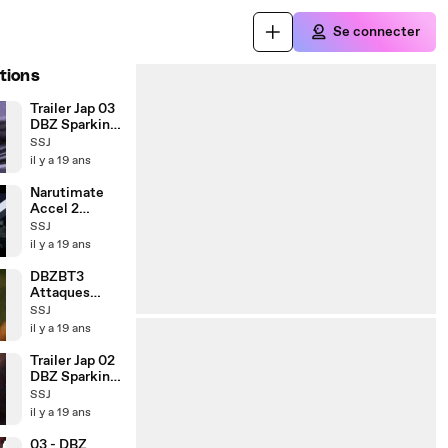
Se connecter
tions
Trailer Jap 03
DBZ Sparking!
METEOR
SSJ
il y a 19 ans
Narutimate
Accel 2
PROMO
SSJ
il y a 19 ans
DBZBT3
Attaques
spéciales
SSJ
Partie 2
il y a 19 ans
Trailer Jap 02
DBZ Sparking!
METEOR
SSJ
(HQ)
il y a 19 ans
03 - DBZ