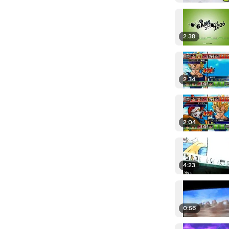
2:38
2:34
2:04
4:23
0:56