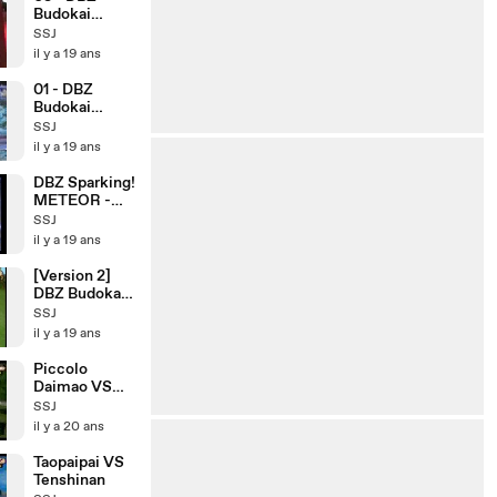
Budokai
Tenkaichi 3
SSJ
il y a 19 ans
01 - DBZ
Budokai
Tenkaichi 3
SSJ
il y a 19 ans
DBZ Sparking!
METEOR -
Battle CM -
SSJ
il y a 19 ans
[Version 2]
DBZ Budokai
Tenkaichi 3
SSJ
il y a 19 ans
Piccolo
Daimao VS
Goku petit
SSJ
il y a 20 ans
Taopaipai VS
Tenshinan