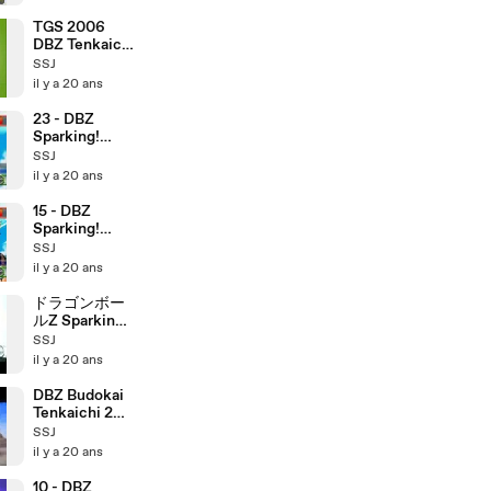
TGS 2006
DBZ Tenkaichi
2
SSJ
il y a 20 ans
23 - DBZ
Sparking!
NEO
SSJ
il y a 20 ans
15 - DBZ
Sparking!
NEO
SSJ
il y a 20 ans
ドラゴンボー
ルZ Sparking!
NEO
SSJ
il y a 20 ans
DBZ Budokai
Tenkaichi 2
Vegeta
SSJ
combos
il y a 20 ans
10 - DBZ