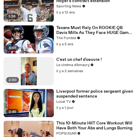
Hoyer's contract extension
Sporting News
il y a 12 ans
1:36
Texans Must Rely On ROOKIE QB
Davis Mills As They Face HUGE Game
Against The Panthers: TNF Preview
The Fumble
il y a 5 ans
3:07
C'est un chef d'oeuvre !
Le cinéma d'Amaury
il y a 2 semaines
2:00
Liverpool former police sergeant given
suspended sentence
Local TV
il y a 1 jour
0:45
This 10-Minute HIIT Core Workout Will
Have Both Your Abs and Lungs Burning
POPSUGAR