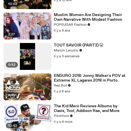
il y a 12 ans
10:02
Muslim Women Are Designing Their
Own Narrative With Modest Fashion
POPSUGAR Fashion
il y a 9 ans
2:27
TOUT SAVOIR (PART3) 🤫
Manon Leculnu
il y a 3 semaines
0:52
ENDURO 2018: Jonny Walker's POV at
Extreme XL Lagares 2018 in Porto.
Red Bull
il y a 8 ans
4:40
The Kid Mero Reviews Albums by
Oasis, Tool, Addison Rae, and More
Pitchfork
il y a 4 mois
10:43