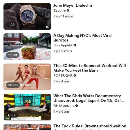
John Mayer Dialed In
Esquire
il y a 11 mois
1:26
A Day Making NYC’s Most Viral
Burritos
Bon Appétit
il y a 2 mois
15:09
This 30-Minute Superset Workout Will
Make You Feel the Burn
POPSUGAR
il y a 4 ans
30:39
What The Chris Watts Documentary
Uncovered: Legal Expert On ‘Dr. Oz’
Has Theories
OK Magazine
il y a 6 ans
0:52
The Tuck Rules: Browns should wait on