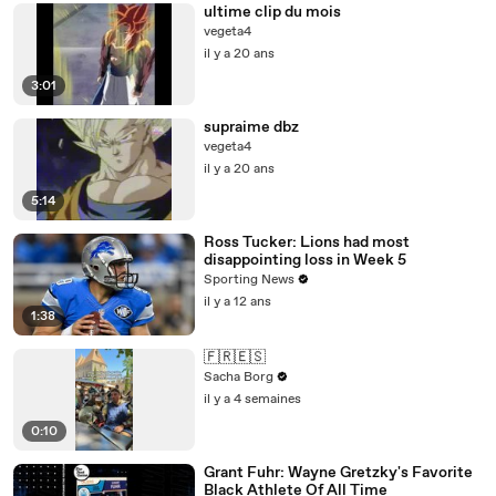
ultime clip du mois
vegeta4
il y a 20 ans
3:01
supraime dbz
vegeta4
il y a 20 ans
5:14
Ross Tucker: Lions had most
disappointing loss in Week 5
Sporting News
il y a 12 ans
1:38
🇫🇷🇪🇸
Sacha Borg
il y a 4 semaines
0:10
Grant Fuhr: Wayne Gretzky's Favorite
Black Athlete Of All Time