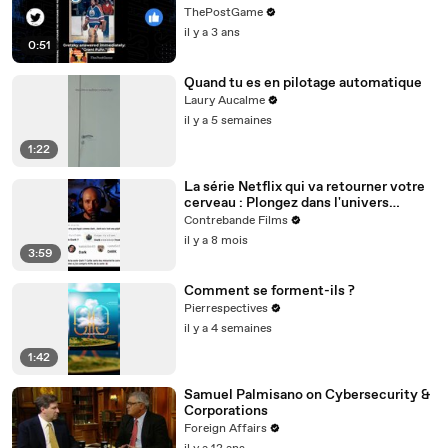
ThePostGame
il y a 3 ans
0:51
Quand tu es en pilotage automatique
Laury Aucalme
il y a 5 semaines
1:22
La série Netflix qui va retourner votre
cerveau : Plongez dans l'univers
complexe de DARK
Contrebande Films
il y a 8 mois
3:59
Comment se forment-ils ?
Pierrespectives
il y a 4 semaines
1:42
Samuel Palmisano on Cybersecurity &
Corporations
Foreign Affairs