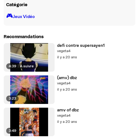
Catégorie
🎮️
Jeux Vidéo
Recommandations
defi contre supersayen1
vegeta4
il y a 20 ans
4:39
|
À suivre
(amv) dbz
vegeta4
il y a 20 ans
3:23
amv of dbz
vegeta4
il y a 20 ans
3:49