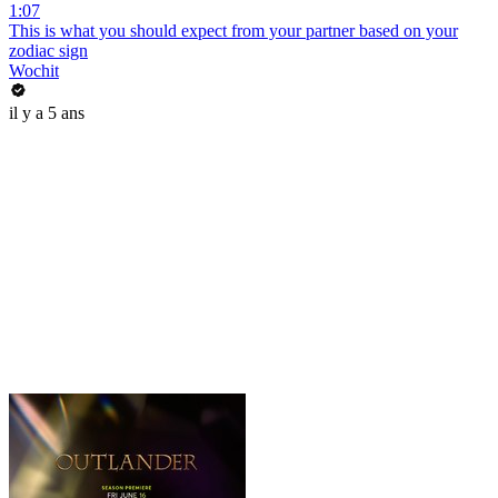
1:07
This is what you should expect from your partner based on your
zodiac sign
Wochit
il y a 5 ans