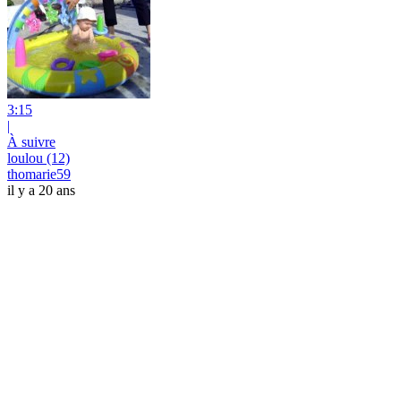
3:15
|
À suivre
loulou (12)
thomarie59
il y a 20 ans