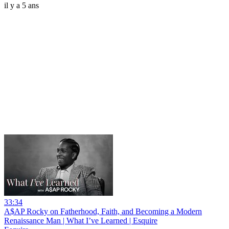
il y a 5 ans
33:34
A$AP Rocky on Fatherhood, Faith, and Becoming a Modern
Renaissance Man | What I’ve Learned | Esquire