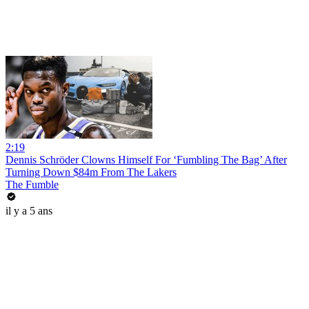
2:19
Dennis Schröder Clowns Himself For ‘Fumbling The Bag’ After
Turning Down $84m From The Lakers
The Fumble
il y a 5 ans