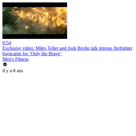
0:54
Exclusive video: Miles Teller and Josh Brolin talk intense firefighter
bootcamp for ‘Only the Brave’
Men's Fitness
il y a 8 ans