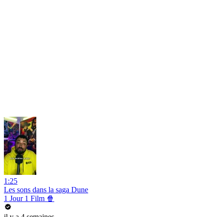
1:25
Les sons dans la saga Dune
1 Jour 1 Film 🍿
il y a 4 semaines