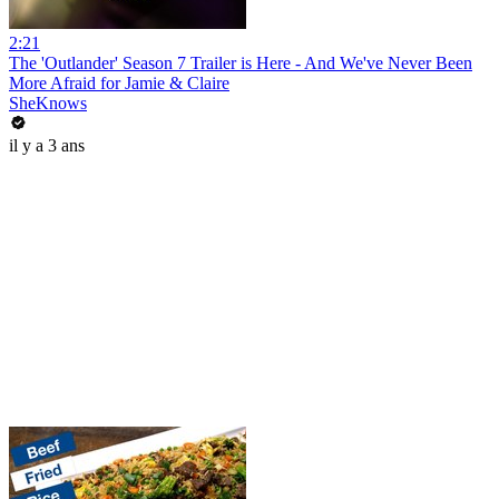
2:21
The 'Outlander' Season 7 Trailer is Here - And We've Never Been
More Afraid for Jamie & Claire
SheKnows
il y a 3 ans