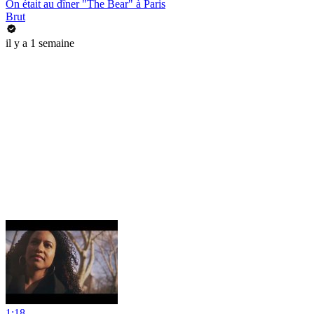
On était au dîner "The Bear" à Paris
Brut
il y a 1 semaine
1:18