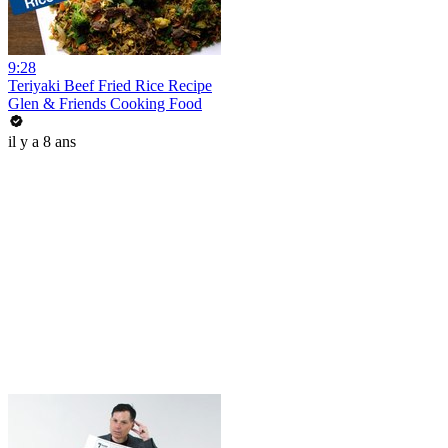
9:28
Teriyaki Beef Fried Rice Recipe
Glen & Friends Cooking Food
il y a 8 ans