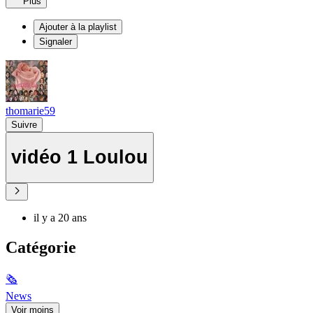
Plus
Ajouter à la playlist
Signaler
thomarie59
Suivre
vidéo 1 Loulou
il y a 20 ans
Catégorie
🗞
News
Voir moins