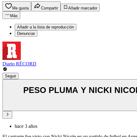
Me gusta
Compartir
Añadir marcador
Más
Añadir a la lista de reproducción
Denunciar
Diario RÉCORD
Seguir
PESO PLUMA Y NICKI NIC
hace 3 años
El cantante fue visto con Nicki Nicole en un partido de futbol en Arge