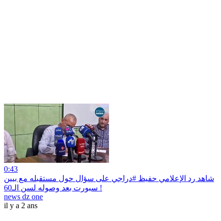
0:43
شاهد رد الإعلامي حفيظ #دراجي على سؤال حول مستقبله مع بيين
سبورت بعد وصوله لسن الـ60 !
news dz one
il y a 2 ans