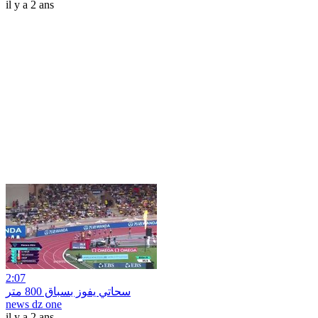
il y a 2 ans
2:07
سحاتي يفوز بسباق 800 متر
news dz one
il y a 2 ans