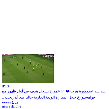
0:18
شد شد عمووورة هرب ❤️ ✅ عمورة يسجل هدف في أول ظهور مع
فولفسبورغ خلال المباراة الودية الجارية حاليا ضد أندرلخت ..
برافووووو
news dz one