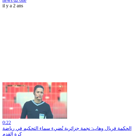
news dz one
il y a 2 ans
0:22
الحكمة فريال وهاب: نجمة جزائرية تُضيء سماء التحكيم في رياضة
كرة القدم