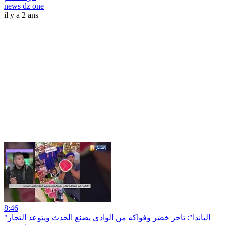
news dz one
il y a 2 ans
8:46
"الباندا": تاجر خضر وفواكه من الوادي يصنع الحدث ويتوعد التجار