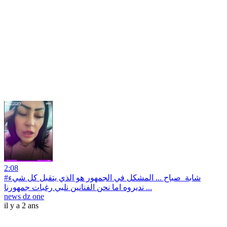
2:08
#شابة_صباح ... المشكل في الجمهور هو الذي يتقبل كل شيء
نديروه اما نحن الفنانين نلبي رغبات جمهورنا ...
news dz one
il y a 2 ans