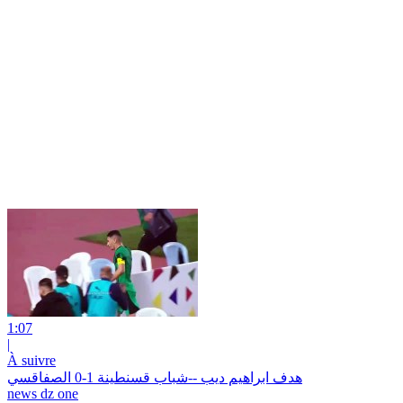
1:07
|
À suivre
هدف ابراهيم ديب --شباب قسنطينة 1-0 الصفاقسي
news dz one