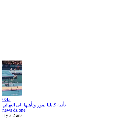
0:43
تأدية كايليا نمور وتأهلها الى النهائي
news dz one
il y a 2 ans