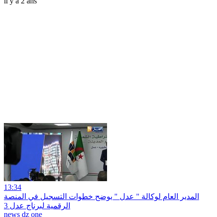
il y a 2 ans
13:34
المدير العام لوكالة " عدل " يوضح خطوات التسجيل في المنصة
الرقمية لبرناج عدل 3
news dz one