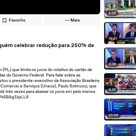
5:28
Favorito
Mais
15:21
alguém celebrar redução para 250% de
3:38
PL) que limita os juros do rotativo do cartão de
as do Governo Federal. Para falar sobre as
tou o presidente-executivo da Associação Brasileira
e Comércio e Serviços (Unecs), Paulo Solmucci, que
5:31
 até três vezes para abaixar os juros em pelo menos
ve/k5BAg3JpLL8
10:06