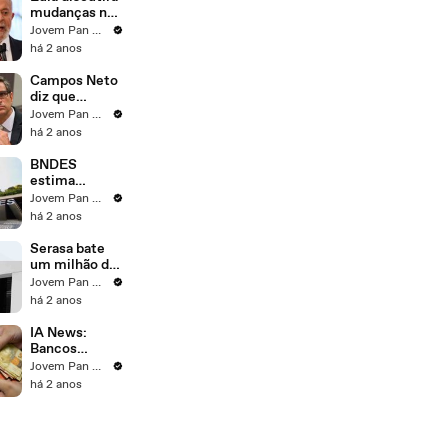
palmas"|
mudanças no
PRÓS E
crédito
Jovem Pan News
CONTRAS
consignado
há 2 anos
Campos Neto
diz que
reforma
Jovem Pan News
administrativ
há 2 anos
a é
importante na
BNDES
redução de
estima
juros; Alan
contribuir
Jovem Pan News
Ghani analisa
com R$ 34
há 2 anos
bilhões ao
governo
Serasa bate
um milhão de
acessos no
Jovem Pan News
programa
há 2 anos
Desenrola
Brasil
IA News:
Bancos
brasileiros
Jovem Pan News
devem ter
há 2 anos
lucro de R$
28,4 bilhões
no terceiro
trimestre;