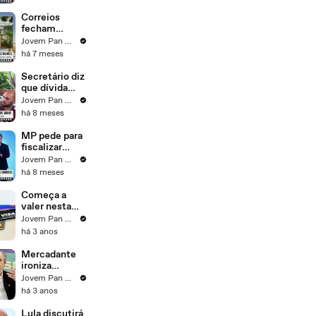
campanha de
vacinação
Correios
fecham
empréstimo
Jovem Pan News
de R$ 12
há 7 meses
bilhões com
bancos; Deysi
Secretário diz
e Monica
que dívida
comentam
pública
Jovem Pan News
cresce por
há 8 meses
causa dos
juros
MP pede para
fiscalizar
empréstimo
Jovem Pan News
dos Correios
há 8 meses
Começa a
valer nesta
quarta (03) o
Jovem Pan News
limite para
há 3 anos
juros do
rotativo
Mercadante
ironiza
Campos Neto
Jovem Pan News
e o BC: "Vou
há 3 anos
pedir uma
salva de
Lula discutirá