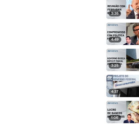
3:35
4:49
3:25
4:37
1:06