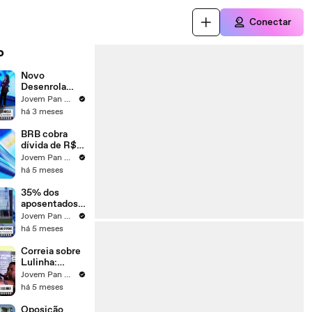
Conectar
o
Novo
Desenrola
Brasil será
Jovem Pan News
lançado nesta
há 3 meses
segunda (04);
Ghani,
BRB cobra
Mehero e
dívida de R$
Nassa
799 mil de ex-
Jovem Pan News
comentam
presidente do
há 5 meses
banco
35% dos
aposentados
usam
Jovem Pan News
consignado
há 5 meses
para quitar
dívidas
Correia sobre
Lulinha:
“Tinha algum
Jovem Pan News
dinheiro do
há 5 meses
Banco
Master?
Oposição