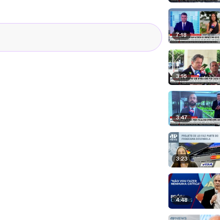
7:18
3:16
3:47
3:23
4:48