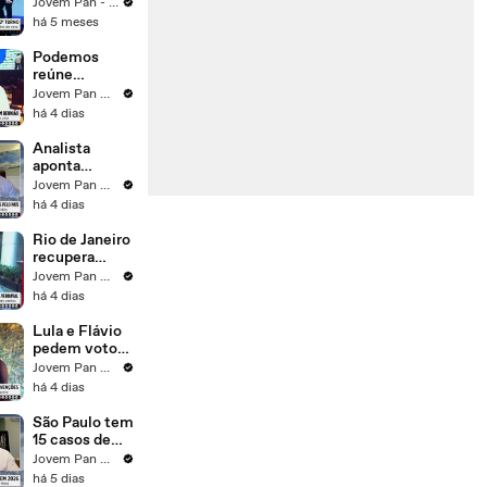
Bolsonaro
Jovem Pan - 3 em 1
segundo
empata com
há 5 meses
Datafolha
Lula no 2º
turno,
Podemos
segundo
reúne
Atlas/Bloomb
bancadas para
Jovem Pan News
erg
decidir apoio a
há 4 dias
Flávio
Bolsonaro
Analista
aponta
desafios de
Jovem Pan News
Lula e Flávio
há 4 dias
Bolsonaro
com eleitor
Rio de Janeiro
de centro
recupera
energia quatro
Jovem Pan News
dias após
há 4 dias
temporal e
seis mortes
Lula e Flávio
pedem votos
em
Jovem Pan News
convenções e
há 4 dias
viram alvo no
TSE
São Paulo tem
15 casos de
sarampo e
Jovem Pan News
inicia
há 5 dias