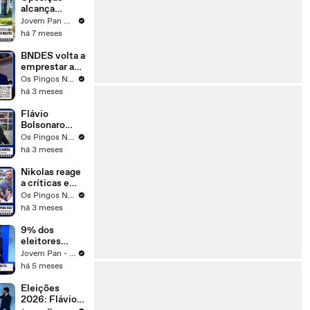
Nenhum”;
alcança
Trindade e
quórum e
Jovem Pan News
Mehero
CPMI do
há 7 meses
comentam
Banco Master
deve sair do
BNDES volta a
papel
emprestar a
países que
Os Pingos Nos Is
ainda devem
há 3 meses
bilhões ao
Brasi
Flávio
Bolsonaro
pede união
Os Pingos Nos Is
após conflitos
há 3 meses
na direita
Nikolas reage
a críticas e
chama Jair
Os Pingos Nos Is
Renan de
há 3 meses
“toupeira
cega”
9% dos
eleitores
citam
Jovem Pan - 3 em 1
corrupção
há 5 meses
como
principal
Eleições
problema do
2026: Flávio
Brasil,