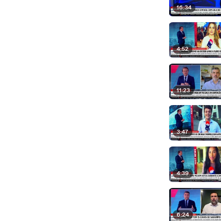
16:34
4:52
11:23
3:47
4:39
6:24