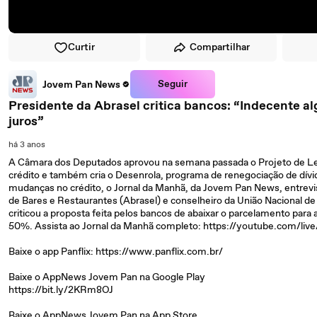
Curtir
Compartilhar
Seguir
Jovem Pan News
Presidente da Abrasel critica bancos: “Indecente 
juros”
há 3 anos
A Câmara dos Deputados aprovou na semana passada o Projeto de Lei (
crédito e também cria o Desenrola, programa de renegociação de dívid
mudanças no crédito, o Jornal da Manhã, da Jovem Pan News, entrevis
de Bares e Restaurantes (Abrasel) e conselheiro da União Nacional d
criticou a proposta feita pelos bancos de abaixar o parcelamento para
50%. Assista ao Jornal da Manhã completo: https://youtube.com/li
Baixe o app Panflix: https://www.panflix.com.br/
Baixe o AppNews Jovem Pan na Google Play
https://bit.ly/2KRm8OJ
Baixe o AppNews Jovem Pan na App Store