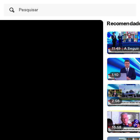
Pesquisar
Recomendad
11:49
|
A Seguir
1:10
2:56
16:58