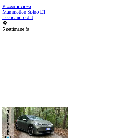
|
Prossimi video
Mammotion Spino E1
Tecnoandroid.it
5 settimane fa