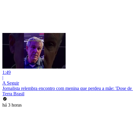
1:49
|
A Seguir
Jornalista relembra encontro com menina que perdeu a mãe: 'Dose de f
Terra Brasil
há 3 horas