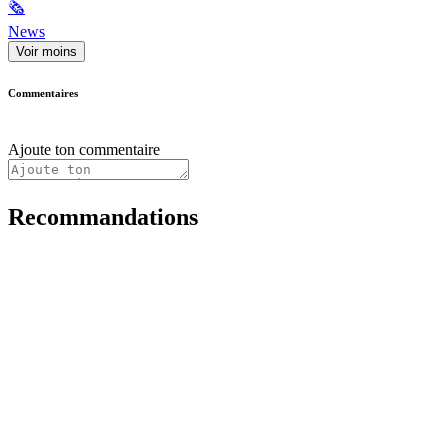
🗞
News
Voir moins
Commentaires
Ajoute ton commentaire
Recommandations