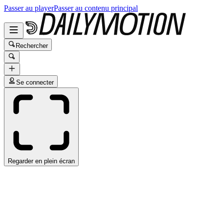
Passer au player
Passer au contenu principal
Rechercher
Se connecter
Regarder en plein écran