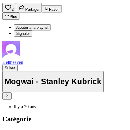
2
Partager
Favori
Plus
Ajouter à la playlist
Signaler
Hellheaven
Suivre
Mogwai - Stanley Kubrick
il y a 20 ans
Catégorie