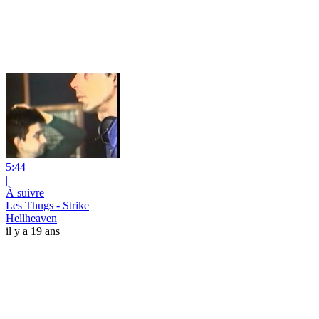
5:44
|
À suivre
Les Thugs - Strike
Hellheaven
il y a 19 ans