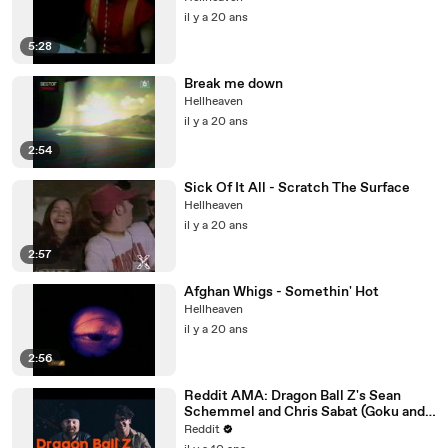
il y a 20 ans
5:28
Break me down
Hellheaven
il y a 20 ans
2:54
Sick Of It All - Scratch The Surface
Hellheaven
il y a 20 ans
2:57
Afghan Whigs - Somethin' Hot
Hellheaven
il y a 20 ans
2:56
Reddit AMA: Dragon Ball Z's Sean
Schemmel and Chris Sabat (Goku and
Vegeta)
Reddit