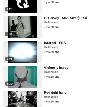
il y a 20 ans
4:23
PJ Harvey - Man-Size (1993)
Hellheaven
il y a 20 ans
3:46
Interpol - PDA
Hellheaven
il y a 20 ans
3:16
Violently happy
Hellheaven
il y a 20 ans
3:30
Red right hand
Hellheaven
il y a 20 ans