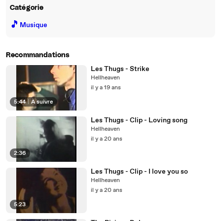
Catégorie
🎵
Musique
Recommandations
Les Thugs - Strike
Hellheaven
il y a 19 ans
5:44
|
À suivre
Les Thugs - Clip - Loving song
Hellheaven
il y a 20 ans
2:36
Les Thugs - Clip - I love you so
Hellheaven
il y a 20 ans
5:23