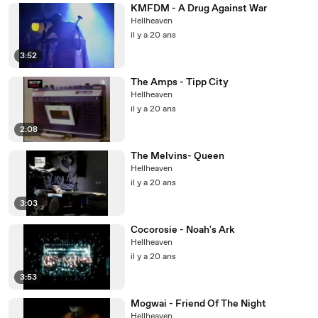
KMFDM - A Drug Against War
Hellheaven
il y a 20 ans
3:52
The Amps - Tipp City
Hellheaven
il y a 20 ans
2:08
The Melvins- Queen
Hellheaven
il y a 20 ans
3:03
Cocorosie - Noah's Ark
Hellheaven
il y a 20 ans
3:53
Mogwai - Friend Of The Night
Hellheaven