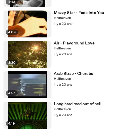
4:43
Mazzy Star - Fade Into You
Hellheaven
il y a 20 ans
4:09
Air - Playground Love
Hellheaven
il y a 20 ans
3:30
Arab Strap - Cherubs
Hellheaven
il y a 20 ans
4:57
Long hard road out of hell
Hellheaven
il y a 20 ans
4:19