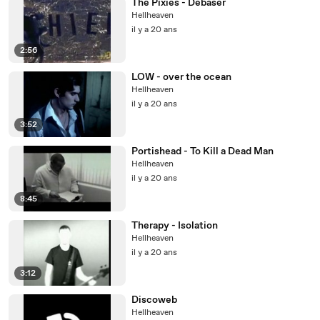
The Pixies - Debaser
Hellheaven
il y a 20 ans
2:56
LOW - over the ocean
Hellheaven
il y a 20 ans
3:52
Portishead - To Kill a Dead Man
Hellheaven
il y a 20 ans
8:45
Therapy - Isolation
Hellheaven
il y a 20 ans
3:12
Discoweb
Hellheaven