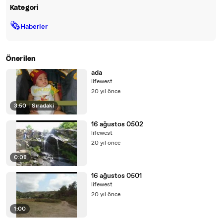
Kategori
🗞
Haberler
Önerilen
ada
lifewest
20 yıl önce
3:50
|
Sıradaki
16 ağustos 0502
lifewest
20 yıl önce
0:08
16 ağustos 0501
lifewest
20 yıl önce
1:00