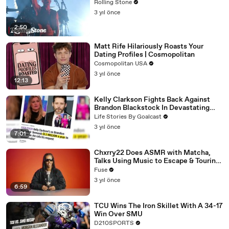
Rolling Stone
3 yıl önce
2:50
Matt Rife Hilariously Roasts Your
Dating Profiles | Cosmopolitan
Cosmopolitan USA
3 yıl önce
12:13
Kelly Clarkson Fights Back Against
Brandon Blackstock In Devastating
Divorce Battle
Life Stories By Goalcast
3 yıl önce
7:01
Chxrry22 Does ASMR with Matcha,
Talks Using Music to Escape & Touring
with The Weeknd
Fuse
3 yıl önce
6:59
TCU Wins The Iron Skillet With A 34-17
Win Over SMU
D210SPORTS