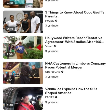
3 yıl önce
4:50
3 Things to Know About Coco Gauff's
Parents
People
3 yıl önce
0:46
Hollywood Writers Reach ‘Tentative
Agreement’ With Studios After 146
Day Strike
Veuer
3 yıl önce
1:09
NHA Customers in Limbo as Company
Faces Potential Merger
SportsGrid
3 yıl önce
2:01
Vanilla Ice Explains How the 90’s
Shaped America
FACTZ
3 yıl önce
2:55