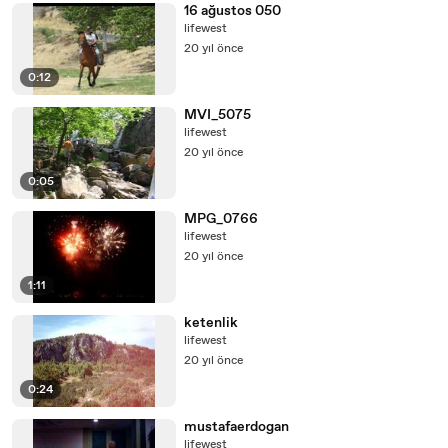
16 ağustos 050
lifewest
20 yıl önce
0:12
MVI_5075
lifewest
20 yıl önce
0:05
MPG_0766
lifewest
20 yıl önce
1:11
ketenlik
lifewest
20 yıl önce
0:24
mustafaerdogan
lifewest