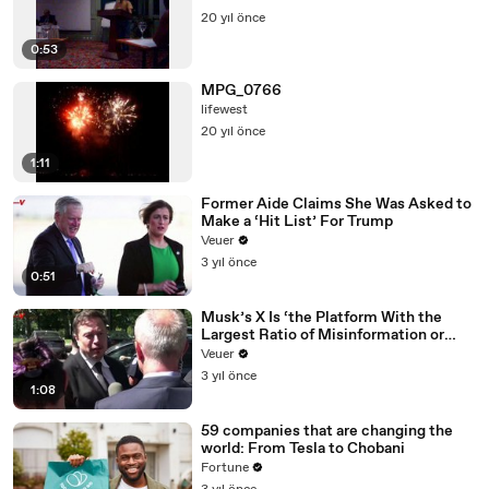
20 yıl önce
0:53
MPG_0766
lifewest
20 yıl önce
1:11
Former Aide Claims She Was Asked to
Make a ‘Hit List’ For Trump
Veuer
3 yıl önce
0:51
Musk’s X Is ‘the Platform With the
Largest Ratio of Misinformation or
Disinformation’ Amongst All Social
Veuer
Media Platforms
3 yıl önce
1:08
59 companies that are changing the
world: From Tesla to Chobani
Fortune