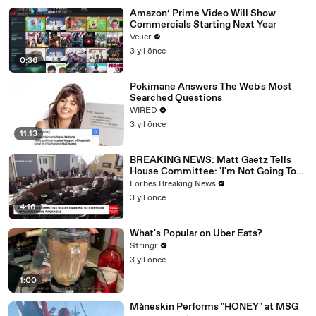
Amazon’ Prime Video Will Show
Commercials Starting Next Year
Veuer
3 yıl önce
0:36
Pokimane Answers The Web's Most
Searched Questions
WIRED
3 yıl önce
11:13
BREAKING NEWS: Matt Gaetz Tells
House Committee: 'I'm Not Going To
Vote For A Continuing Resolution'
Forbes Breaking News
3 yıl önce
4:16
What's Popular on Uber Eats?
Stringr
3 yıl önce
1:00
Måneskin Performs "HONEY" at MSG