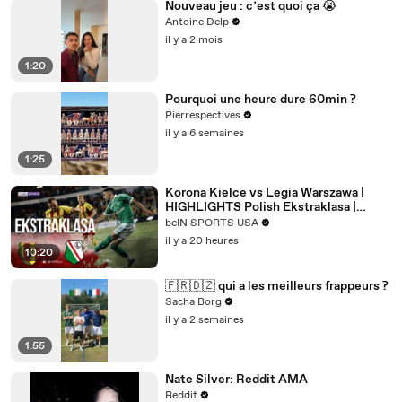
Nouveau jeu : c’est quoi ça 😭
Antoine Delp
il y a 2 mois
1:20
Pourquoi une heure dure 60min ?
Pierrespectives
il y a 6 semaines
1:25
Korona Kielce vs Legia Warszawa |
HIGHLIGHTS Polish Ekstraklasa |
08/08/2026 | beIN SPORTS USA
beIN SPORTS USA
il y a 20 heures
10:20
🇫🇷🇩🇿 qui a les meilleurs frappeurs ?
Sacha Borg
il y a 2 semaines
1:55
Nate Silver: Reddit AMA
Reddit