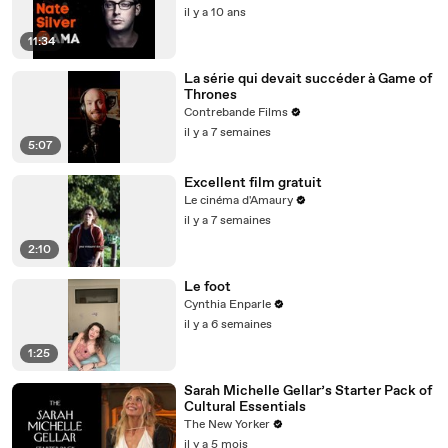
il y a 10 ans
11:34
La série qui devait succéder à Game of
Thrones
Contrebande Films
il y a 7 semaines
5:07
Excellent film gratuit
Le cinéma d'Amaury
il y a 7 semaines
2:10
Le foot
Cynthia Enparle
il y a 6 semaines
1:25
Sarah Michelle Gellar’s Starter Pack of
Cultural Essentials
The New Yorker
il y a 5 mois