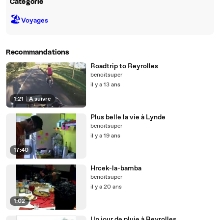
Catégorie
🏖
Voyages
Recommandations
Roadtrip to Reyrolles
benoitsuper
il y a 13 ans
1:21
|
À suivre
Plus belle la vie à Lynde
benoitsuper
il y a 19 ans
17:40
Hrcek-la-bamba
benoitsuper
il y a 20 ans
1:02
Un jour de pluie à Reyrolles