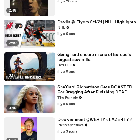
il y a 20 ans
2:48
Devils @ Flyers 5/1/21 | NHL Highlights
NHL
il y a 5 ans
2:40
Going hard enduro in one of Europe’s
largest sawmills.
Red Bull
il y a 8 ans
3:17
Sha'Carri Richardson Gets ROASTED
For Bragging After Finishing DEAD
LAST At Prefontaine Race
The Fumble
il y a 5 ans
3:49
D'où viennent QWERTY et AZERTY ?
Pierrespectives
il y a 3 jours