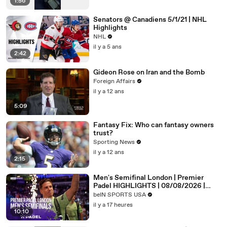
1:56
Senators @ Canadiens 5/1/21 | NHL
Highlights
NHL
il y a 5 ans
2:42
Gideon Rose on Iran and the Bomb
Foreign Affairs
il y a 12 ans
5:09
Fantasy Fix: Who can fantasy owners
trust?
Sporting News
il y a 12 ans
2:15
Men's Semifinal London | Premier
Padel HIGHLIGHTS | 08/08/2026 |
beIN SPORTS USA
beIN SPORTS USA
il y a 17 heures
10:10