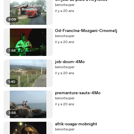
benoitsuper
il y a 20 ans
8:09
Od-Franclna-Mozgani-Crnomelj
benoitsuper
il y a 20 ans
7:56
job-doum-4Mo
benoitsuper
il y a 20 ans
1:40
premantura-sauts-4Mo
benoitsuper
il y a 20 ans
3:56
afrik-ouaga-mobnight
benoitsuper