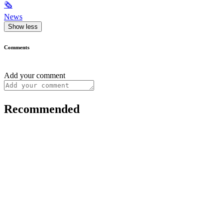
🗞
News
Show less
Comments
Add your comment
Recommended