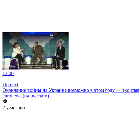
12:00
|
Up next
Окончание войны на Украине возможно в этом году — экс-гл
euronews (на русском)
2 years ago