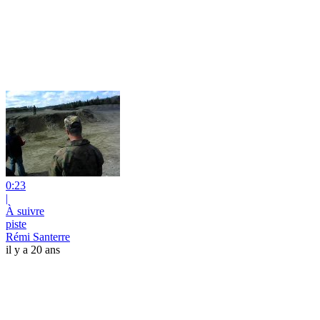
0:23
|
À suivre
piste
Rémi Santerre
il y a 20 ans