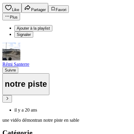
Like
Partager
Favori
Plus
Ajouter à la playlist
Signaler
Rémi Santerre
Suivre
notre piste
il y a 20 ans
une vidéo démontran notre piste en sable
Catégorie