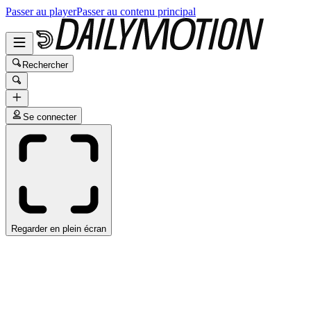
Passer au player
Passer au contenu principal
Rechercher
Se connecter
Regarder en plein écran