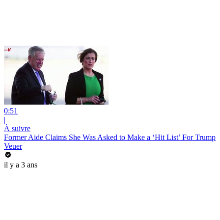
0:51
|
À suivre
Former Aide Claims She Was Asked to Make a ‘Hit List’ For Trump
Veuer
il y a 3 ans