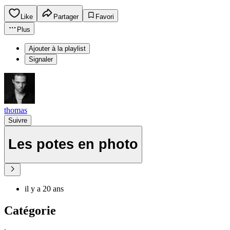
Like
Partager
Favori
Plus
Ajouter à la playlist
Signaler
thomas
Suivre
Les potes en photo
il y a 20 ans
Catégorie