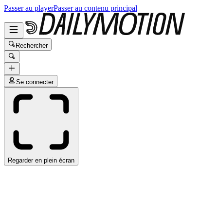
Passer au player
Passer au contenu principal
Rechercher
Se connecter
Regarder en plein écran