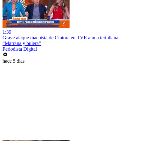
1:39
Grave ataque machista de Cintora en TVE a una tertuliana:
“Marrana y bulera”
Periodista Digital
hace 5 días