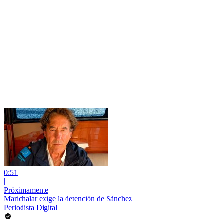
0:51
|
Próximamente
Marichalar exige la detención de Sánchez
Periodista Digital