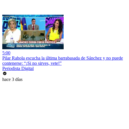
5:00
Pilar Rahola escucha la última barrabasada de Sánchez y no puede
contenerse: “¡Si no sirves, vete!”
Periodista Digital
hace 3 días