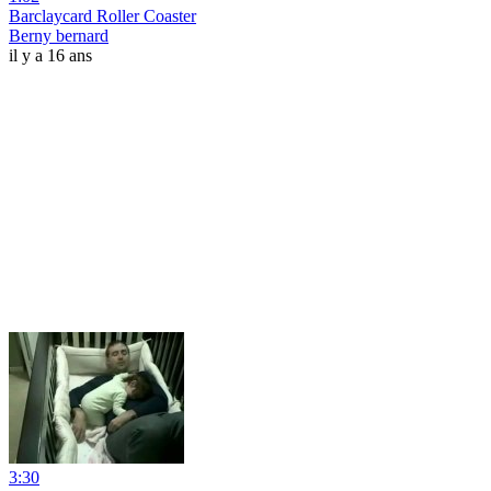
Barclaycard Roller Coaster
Berny bernard
il y a 16 ans
3:30