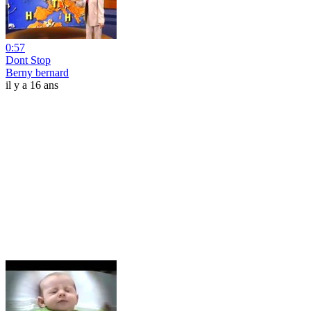
0:57
Dont Stop
Berny bernard
il y a 16 ans