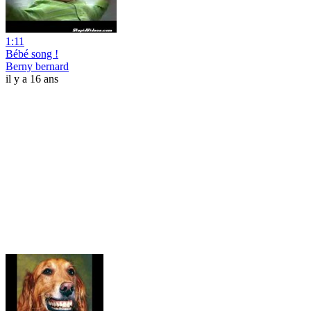
1:11
Bébé song !
Berny bernard
il y a 16 ans