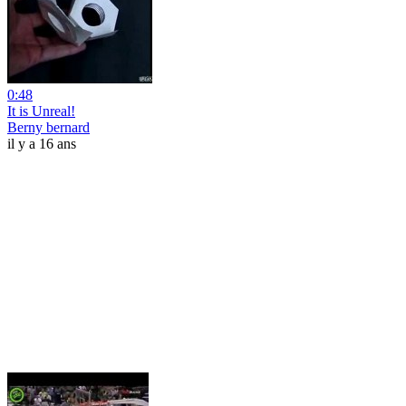
0:48
It is Unreal!
Berny bernard
il y a 16 ans