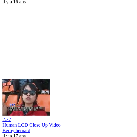
il y a 16 ans
2:37
Human LCD Close Up Video
Berny bernard
il y a 17 ans