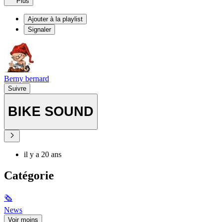
Plus
Ajouter à la playlist
Signaler
Berny bernard
Suivre
BIKE SOUND
il y a 20 ans
Catégorie
🗞
News
Voir moins