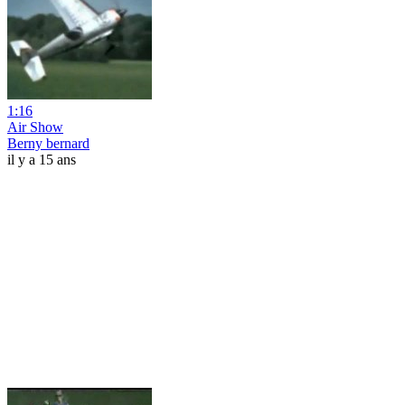
1:16
Air Show
Berny bernard
il y a 15 ans