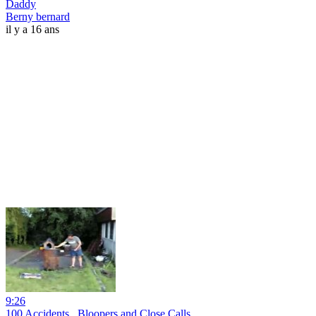
Daddy
Berny bernard
il y a 16 ans
9:26
100 Accidents , Bloopers and Close Calls