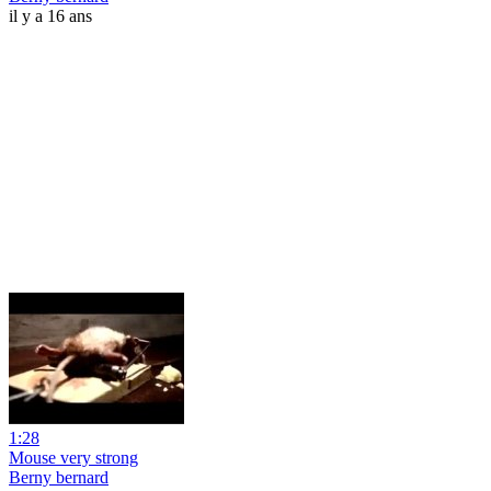
il y a 16 ans
1:28
Mouse very strong
Berny bernard