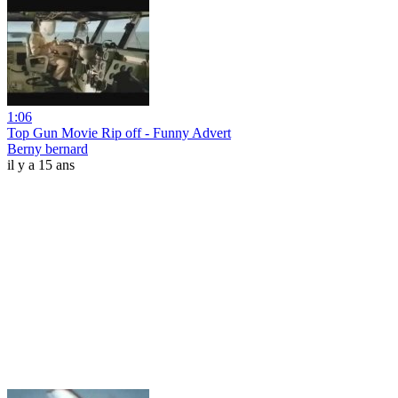
1:06
Top Gun Movie Rip off - Funny Advert
Berny bernard
il y a 15 ans