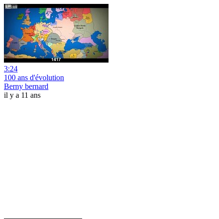
3:24
100 ans d'évolution
Berny bernard
il y a 11 ans