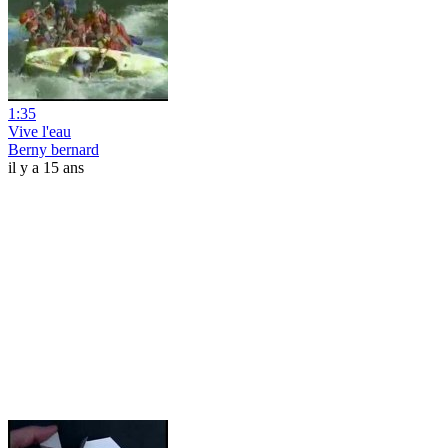
1:35
Vive l'eau
Berny bernard
il y a 15 ans