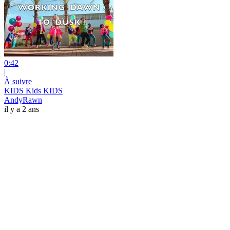
0:42
|
À suivre
KIDS Kids KIDS
AndyRawn
il y a 2 ans