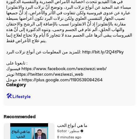
في هذا الفيديو تتحدث أخصائية الأمراض الصدرية والتنفسية الدكتورة
ميساء عبد المجيد عن أنواع نزلات البرد، وتوضح أنَّ نزلات البرد والانفلونزا
عبارة عن عدوى فيروسية ولكن تتفاوت في الأثر والأعراض، إذ أنَّ جميعها
تصيب الجهاز التنفسي العلوي ولكن نزلات البرد تكون أعراضها بسيطة
مقارنة بالإنفلونزا إذ أنَّ الانفلونزا تسبب بالإضافة إلى الرشح والاحتقان
والتهاب الحلق، ألم عام في الجسم وحمى، وتنوه الدكتورة إلى أنَّ هذه
الفيروسات يبقى أثرها على الجسم مدة لا تتجاوز 5 أيام ولا تحتاج لعلاج إنما
يتم علاج الأعراض فقط.
للمزيد من المعلومات عن أنواع نزلات البرد: http://bit.ly/2Q4tPky
تابعونا على :
فيسبوك https://www.facebook.com/weziwezi.web/
تويتر https://twitter.com/weziwezi_web
جوجل + https://plus.google.com/1180538084264
Category
🛠️
Lifestyle
Recommended
ما هي أنواع الحب
Sotor -سطور
8 minutes ago