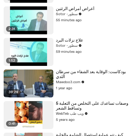
أعراض أمراض الرئتين
Sotor -سطور
55 minutes ago
2:31
علاج نزلات البرد
Sotor -سطور
59 minutes ago
1:52
بودكاست: الوقاية بعد الشفاء من سرطان
الثدي
Mawdoo3.com
1 year ago
39:28
5 وصفات تساعدك على التخلص من الثعلبة
وتساقط الشعر
WebTeb ويب طب
5 years ago
0:41
كيف تتم عملية استئصال الشامة والخلية