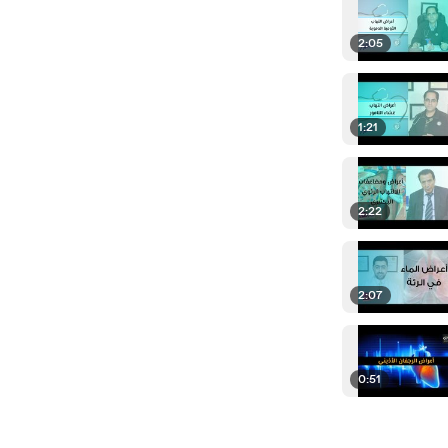
2:05
1:21
2:22
2:07
0:51