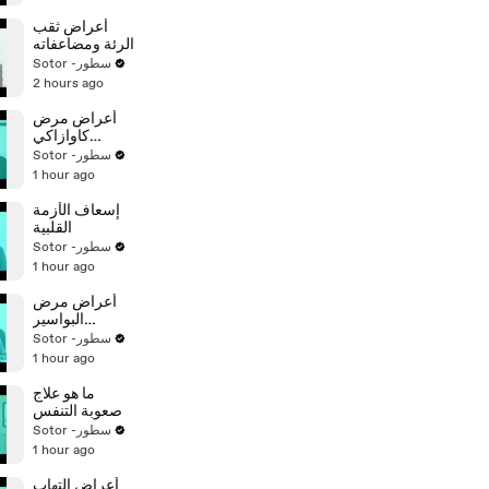
أعراض ثقب
الرئة ومضاعفاته
Sotor -سطور
2 hours ago
أعراض مرض
كاوازاكي
وأسبابه
Sotor -سطور
1 hour ago
إسعاف الأزمة
القلبية
Sotor -سطور
1 hour ago
أعراض مرض
البواسير
الداخلية
Sotor -سطور
1 hour ago
ما هو علاج
صعوبة التنفس
Sotor -سطور
1 hour ago
أعراض التهاب