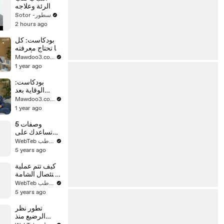
الرئة وعلاجه
Sotor -سطور
2 hours ago
بودكاست: كل
ما تحتاج معرفته
عن أسرار
Mawdoo3.com
اللوكيميا
1 year ago
بودكاست:
الوقاية بعد
الشفاء من
Mawdoo3.com
سرطان الثدي
1 year ago
5 وصفات
تساعدك على
التخلص من
WebTeb ويب طب
الثعلبة وتساقط
5 years ago
الشعر
كيف تتم عملية
استئصال الشامة
والخلية
WebTeb ويب طب
السرطانية من
5 years ago
الجلد؟
تطور نظر
الرضيع منذ