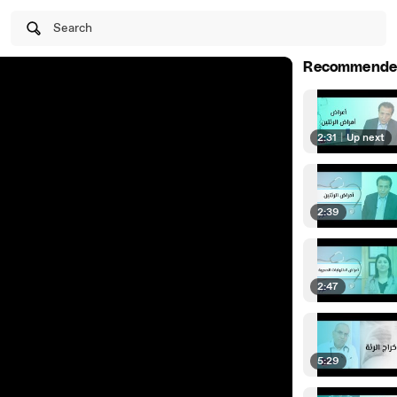
Search
Recommende
2:31
|
Up next
2:39
2:47
5:29