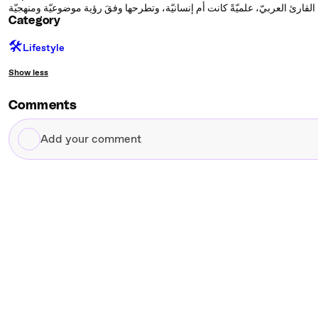
Category
🛠️
Lifestyle
Show less
Comments
Add
your
comment