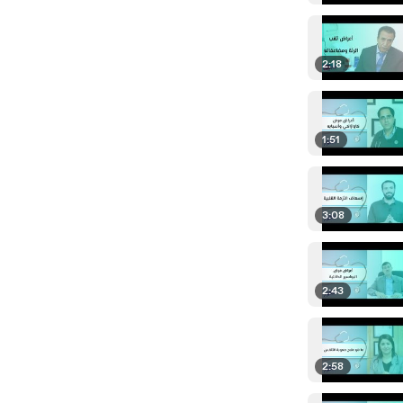
2:18
1:51
3:08
2:43
2:58