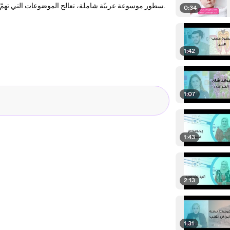
سطور موسوعة عربيّة شاملة، تعالج الموضوعات التي تهمّ القارئ العربيّ، علميّةً كانت أم إنسانيّة، وتطرحها وفقَ رؤية موضوعيّة ومنهجيّة.
0:34
1:42
1:07
1:43
2:13
1:31