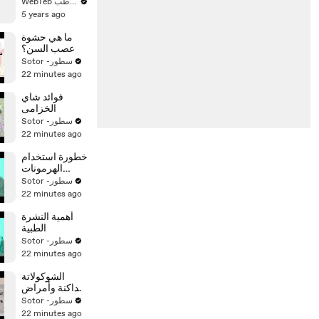
الولادة حتى
WebTeb ويب طب
السنة
5 years ago
ما هي حشوة
عصب السن؟
Sotor -سطور
22 minutes ago
فوائد شاي
الخزامى
Sotor -سطور
22 minutes ago
خطورة استخدام
الهرمونات
للرياضيين
Sotor -سطور
22 minutes ago
أهمية النشرة
الطبية
Sotor -سطور
22 minutes ago
الشوكولاتة
الداكنة وأمراض
القلب
Sotor -سطور
22 minutes ago