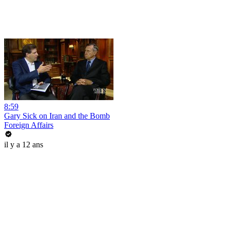
8:59
Gary Sick on Iran and the Bomb
Foreign Affairs
il y a 12 ans