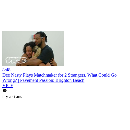
8:48
Dee Nasty Plays Matchmaker for 2 Strangers, What Could Go
Wrong? | Pavement Passion: Brighton Beach
VICE
il y a 6 ans