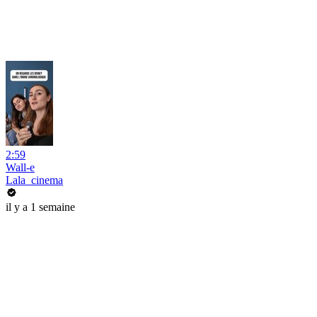
2:59
Wall-e
Lala_cinema
il y a 1 semaine