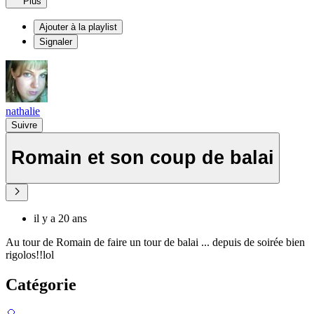
Plus
Ajouter à la playlist
Signaler
nathalie
Suivre
Romain et son coup de balai
il y a 20 ans
Au tour de Romain de faire un tour de balai ... depuis de soirée bien
rigolos!!lol
Catégorie