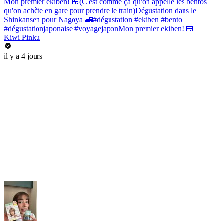
Mon premier ekiben! 🍱(C'est comme ça qu'on appelle les bentos
qu'on achète en gare pour prendre le train)Dégustation dans le
Shinkansen pour Nagoya 🚄#dégustation #ekiben #bento
#dégustationjaponaise #voyagejaponMon premier ekiben! 🍱
Kiwi Pinku
il y a 4 jours