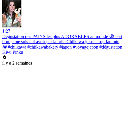
1:27
Dégustation des PAINS les plus ADORABLES au monde 😭c'est
bon je me suis fait avoir par la folie Chiikawa je suis trop fan mtn
😭#chiikawa #chiikawabakery #japon #voyagejapon #dégustation
Kiwi Pinku
il y a 2 semaines