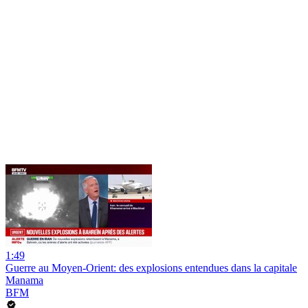
1:49
Guerre au Moyen-Orient: des explosions entendues dans la capitale
Manama
BFM