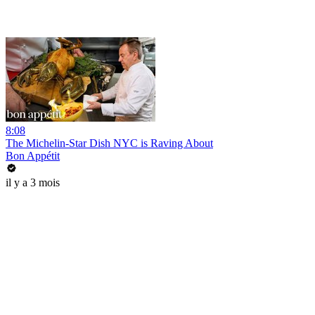
8:08
The Michelin-Star Dish NYC is Raving About
Bon Appétit
il y a 3 mois