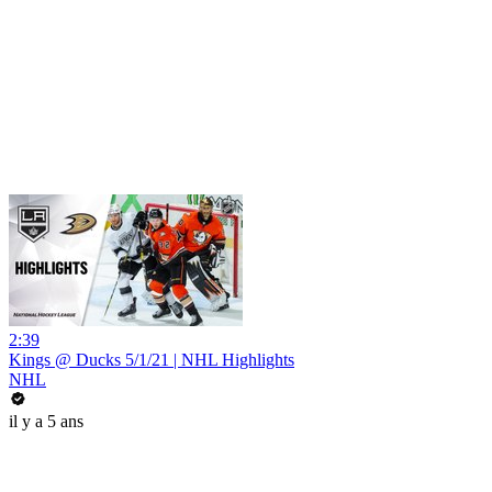
2:39
Kings @ Ducks 5/1/21 | NHL Highlights
NHL
il y a 5 ans