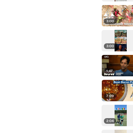
3:00
3:00
1:47
7:09
2:04