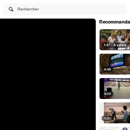
Rechercher
Recommanda
1:47
|
À suivre
4:48
4:59
0:21