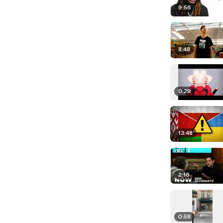
9:56
8:48
0:29
13:48
2:16
0:58