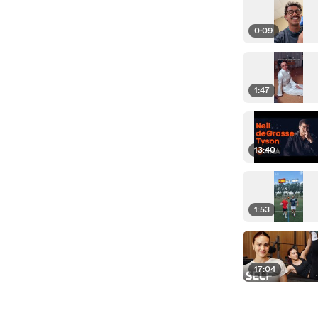
0:09
1:47
13:40
1:53
17:04