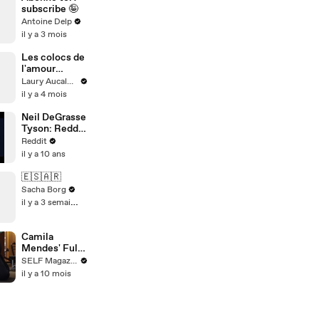
subscribe 🤪
Antoine Delp
il y a 3 mois
Les colocs de
l'amour
Épisode 6 ! La
Laury Aucalme
suite ce
il y a 4 mois
VENDREDI,al
ors ne loupe
Neil DeGrasse
pas ça!
Tyson: Reddit
Épisode 6/8
AMA
Reddit
pour la saison
il y a 10 ans
2
🇪🇸🇦🇷
Sacha Borg
il y a 3 semaines
Camila
Mendes' Full
Workout,
SELF Magazine
From Warm
il y a 10 mois
Up to Cool
Down