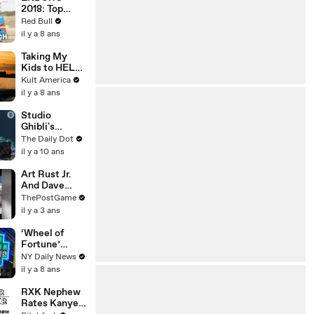
2018: Top
riders to
Red Bull
watch.
il y a 8 ans
Taking My
Kids to HEL
[Kult
Kult America
America]
il y a 8 ans
Studio
Ghibli's
animation
The Daily Dot
software is
il y a 10 ans
going open
source
Art Rust Jr.
And Dave
Sims: Sports
ThePostGame
Radio
il y a 3 ans
Pioneers
‘Wheel of
Fortune’
contestant
NY Daily News
loses $7,100
il y a 8 ans
with
mispronuncia
RXK Nephew
tion
Rates Kanye,