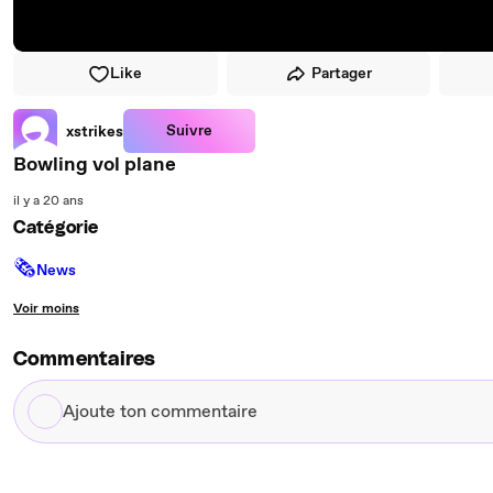
Like
Partager
Suivre
xstrikes
Bowling vol plane
il y a 20 ans
Catégorie
🗞
News
Voir moins
Commentaires
Ajoute
ton
commentaire