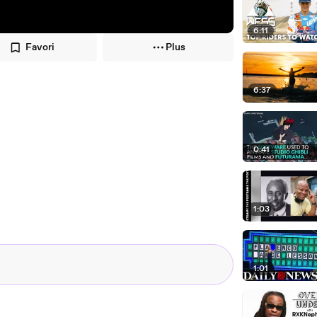
6:11
Favori
Plus
6:37
0:41
1:03
1:01