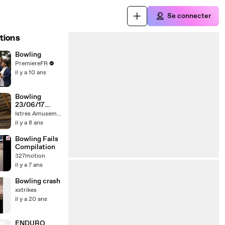
Se connecter
tions
Bowling
PremiereFR
il y a 10 ans
Bowling
23/06/17
(5/5)
Istres Amusement
il y a 8 ans
Bowling Fails
Compilation
327motion
il y a 7 ans
Bowling crash
xstrikes
il y a 20 ans
ENDURO