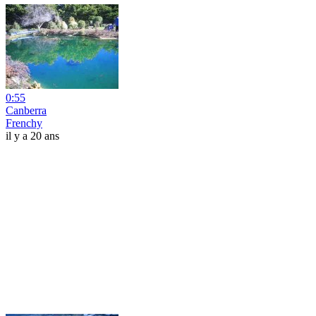
0:55
Canberra
Frenchy
il y a 20 ans