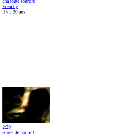
cha toute sourrire
Frenchy
il y a 20 ans
2:29
soiree de boure!!