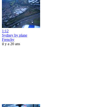
1:12
Sydney by plane
Frenchy
il y a 20 ans