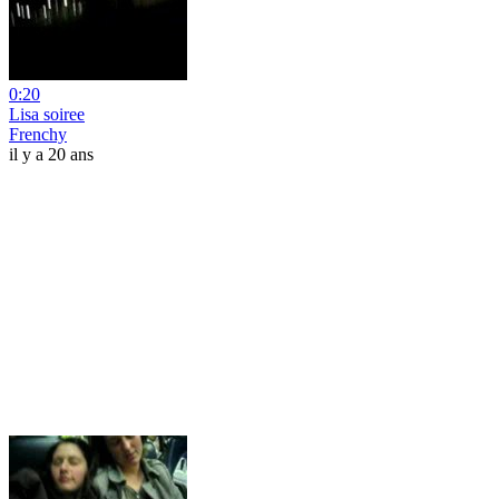
0:20
Lisa soiree
Frenchy
il y a 20 ans