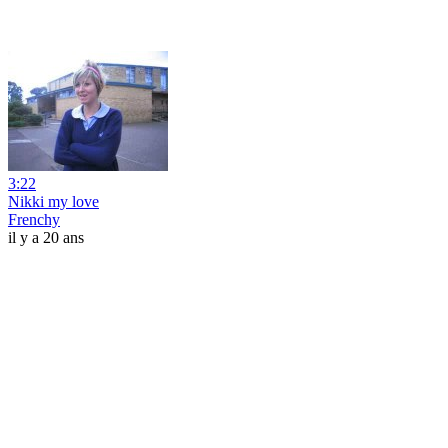
3:22
Nikki my love
Frenchy
il y a 20 ans