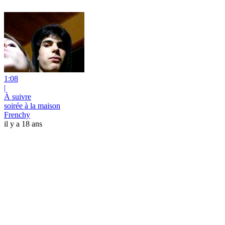
1:08
|
À suivre
soirée à la maison
Frenchy
il y a 18 ans