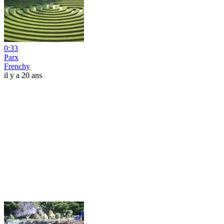
0:33
Parx
Frenchy
il y a 20 ans