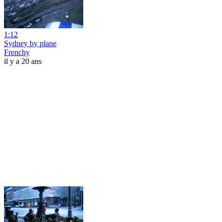
1:12
Sydney by plane
Frenchy
il y a 20 ans