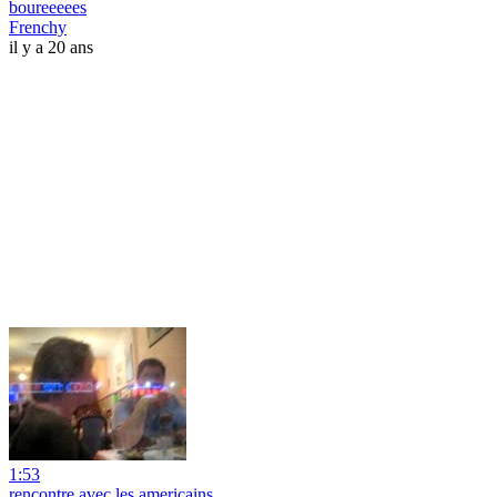
boureeeees
Frenchy
il y a 20 ans
1:53
rencontre avec les americains