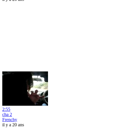
2:55
cha 2
Frenchy
il y a 20 ans