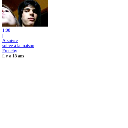
1:08
|
À suivre
soirée à la maison
Frenchy
il y a 18 ans