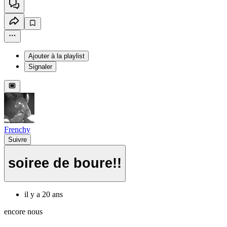
Ajouter à la playlist
Signaler
Frenchy
Suivre
soiree de boure!!
il y a 20 ans
encore nous