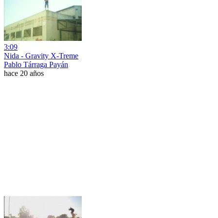
3:09
Nida - Gravity X-Treme
Pablo Tárraga Payán
hace 20 años