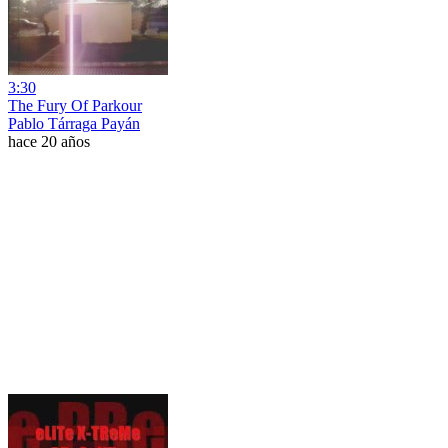
3:30
The Fury Of Parkour
Pablo Tárraga Payán
hace 20 años