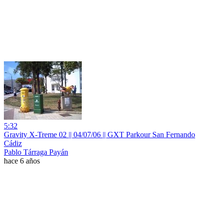
5:32
Gravity X-Treme 02 || 04/07/06 || GXT Parkour San Fernando
Cádiz
Pablo Tárraga Payán
hace 6 años