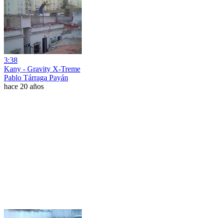
3:38
Kany - Gravity X-Treme
Pablo Tárraga Payán
hace 20 años