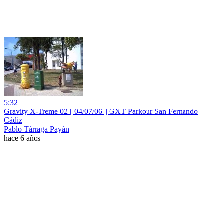
5:32
Gravity X-Treme 02 || 04/07/06 || GXT Parkour San Fernando
Cádiz
Pablo Tárraga Payán
hace 6 años