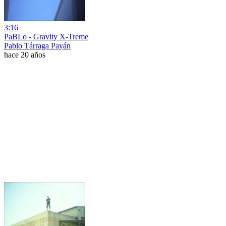
3:16
PaBLo - Gravity X-Treme
Pablo Tárraga Payán
hace 20 años