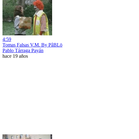
4:59
Tomas Falsas V.M. By PâBLö
Pablo Tárraga Payán
hace 19 años