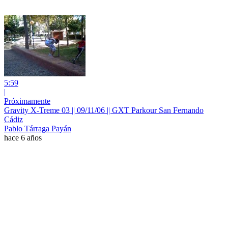
5:59
|
Próximamente
Gravity X-Treme 03 || 09/11/06 || GXT Parkour San Fernando
Cádiz
Pablo Tárraga Payán
hace 6 años