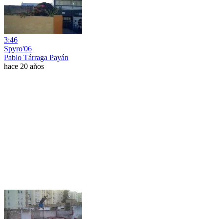
3:46
Spyro'06
Pablo Tárraga Payán
hace 20 años