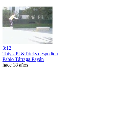
3:12
Toty - Pk&Tricks despedida
Pablo Tárraga Payán
hace 18 años