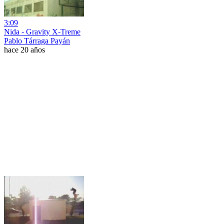
3:09
Nida - Gravity X-Treme
Pablo Tárraga Payán
hace 20 años