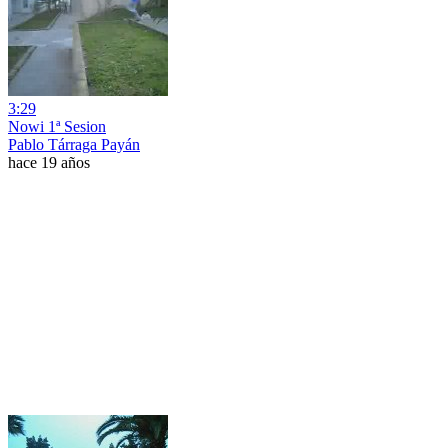
3:29
Nowi 1ª Sesion
Pablo Tárraga Payán
hace 19 años