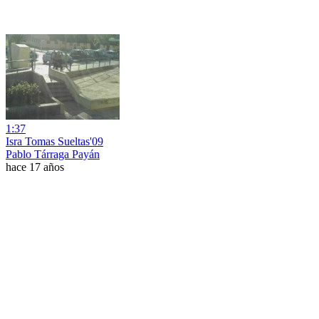
1:37
Isra Tomas Sueltas'09
Pablo Tárraga Payán
hace 17 años