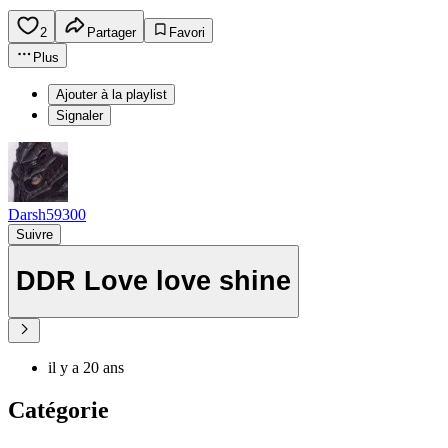
2
Partager
Favori
Plus
Ajouter à la playlist
Signaler
Darsh59300
Suivre
DDR Love love shine
il y a 20 ans
Catégorie