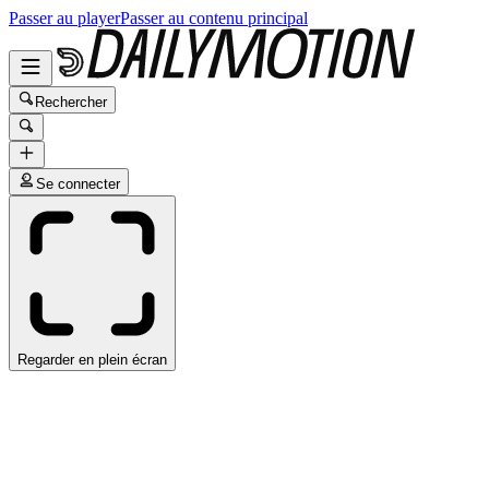
Passer au player
Passer au contenu principal
Rechercher
Se connecter
Regarder en plein écran