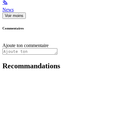
🗞
News
Voir moins
Commentaires
Ajoute ton commentaire
Recommandations