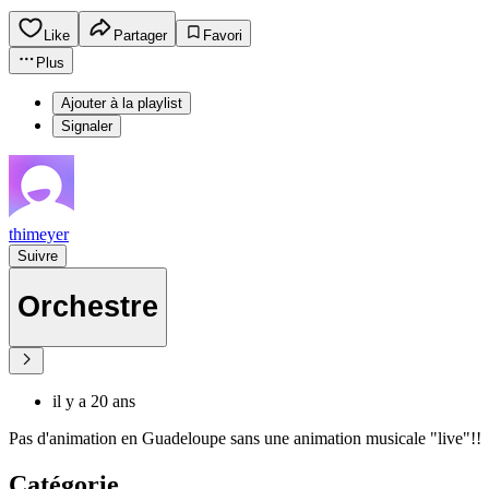
Like
Partager
Favori
Plus
Ajouter à la playlist
Signaler
thimeyer
Suivre
Orchestre
il y a 20 ans
Pas d'animation en Guadeloupe sans une animation musicale "live"!!
Catégorie