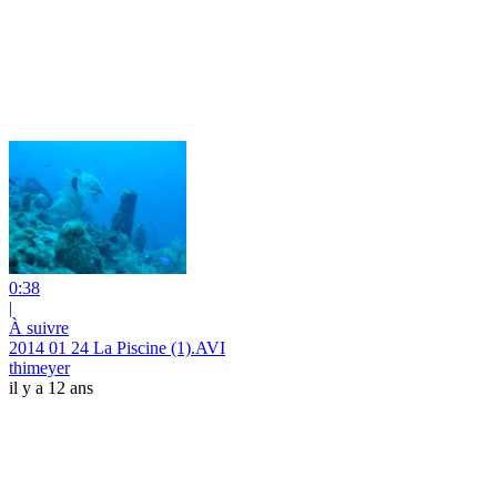
0:38
|
À suivre
2014 01 24 La Piscine (1).AVI
thimeyer
il y a 12 ans