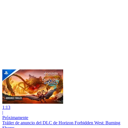
1:13
|
Próximamente
Tráiler de anuncio del DLC de Horizon Forbidden West: Burning
Shores