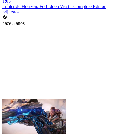
1:05
Tráiler de Horizon: Forbidden West - Complete Edition
3djuegos
hace 3 años