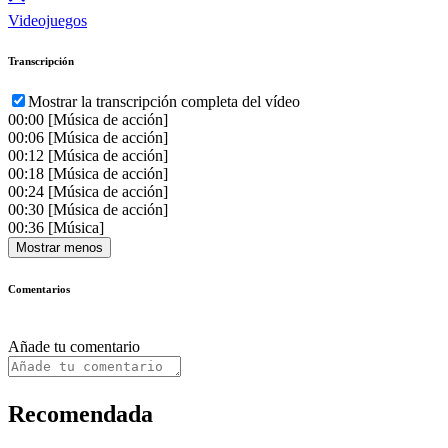
Videojuegos
Transcripción
Mostrar la transcripción completa del vídeo
00:00
[Música de acción]
00:06
[Música de acción]
00:12
[Música de acción]
00:18
[Música de acción]
00:24
[Música de acción]
00:30
[Música de acción]
00:36
[Música]
Mostrar menos
Comentarios
Añade tu comentario
Recomendada