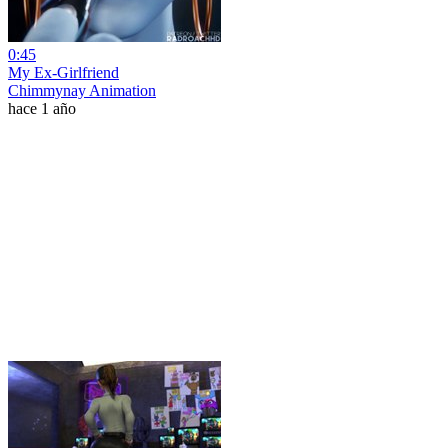
0:45
My Ex-Girlfriend
Chimmynay Animation
hace 1 año