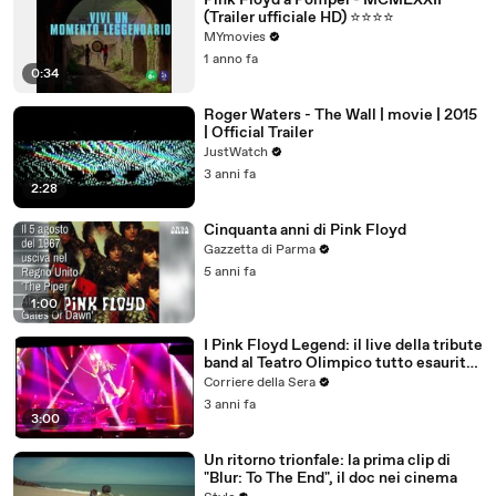
Pink Floyd a Pompei - MCMLXXII
(Trailer ufficiale HD) ⭐️⭐️⭐️⭐️
MYmovies
1 anno fa
0:34
Roger Waters - The Wall | movie | 2015
| Official Trailer
JustWatch
3 anni fa
2:28
Cinquanta anni di Pink Floyd
Gazzetta di Parma
5 anni fa
1:00
I Pink Floyd Legend: il live della tribute
band al Teatro Olimpico tutto esaurito.
Applausi al grande rock
Corriere della Sera
3 anni fa
3:00
Un ritorno trionfale: la prima clip di
"Blur: To The End", il doc nei cinema