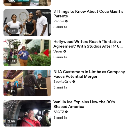
4:50
3 Things to Know About Coco Gauff's
Parents
People
3 anni fa
0:46
Hollywood Writers Reach ‘Tentative
Agreement’ With Studios After 146
Day Strike
Veuer
3 anni fa
1:09
NHA Customers in Limbo as Company
Faces Potential Merger
SportsGrid
3 anni fa
2:01
Vanilla Ice Explains How the 90’s
Shaped America
FACTZ
3 anni fa
2:55