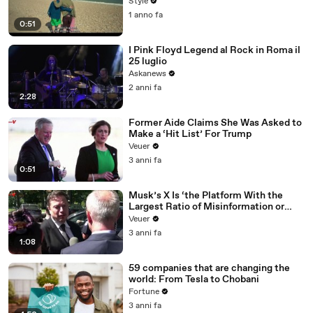
Style
1 anno fa
0:51
I Pink Floyd Legend al Rock in Roma il
25 luglio
Askanews
2 anni fa
2:28
Former Aide Claims She Was Asked to
Make a ‘Hit List’ For Trump
Veuer
3 anni fa
0:51
Musk’s X Is ‘the Platform With the
Largest Ratio of Misinformation or
Disinformation’ Amongst All Social
Veuer
Media Platforms
3 anni fa
1:08
59 companies that are changing the
world: From Tesla to Chobani
Fortune
3 anni fa