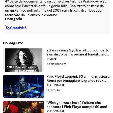
4° parte del documentario su come diventarono i Pink Floyd e su
come Syd Barrett diventò un genio folle. Realizzato da me e da
un mio amico nell'autunno del 2003 sulla traccia di un bootleg
realizzato da un amico in comune.
Categoria
🦄
Creatività
Consigliato
20 anni senza Syd Barrett: un concerto
e un disco per ricordare il fondatore dei
Pink Floyd
Style
4 settimane fa
1:31
|
Prossimi video
Pink Floyd Legend: 50 anni di musica a
Roma per omaggiare la grande rock
band
IO DONNA
11 mesi fa
2:28
"Wish you were here", l'album che
consacrò i Pink Floyd compie 50 anni
IO DONNA