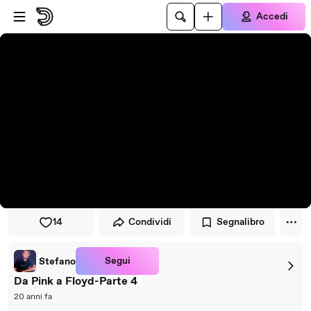
Vai al lettore
Passa al contenuto principale
Accedi
14
Condividi
Segnalibro
Segui
Stefano
Da Pink a Floyd-Parte 4
20 anni fa