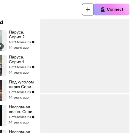
Connect
d
Паруса.
Серия 2
GetMovies.ru
t
14 years ago
Паруса.
Серия 1
GetMovies.ru
14 years ago
Под куполом
цирка Серия
2
GetMovies.ru
14 years ago
Несрочная
весна. Серия
1
GetMovies.ru
14 years ago
Несрочная