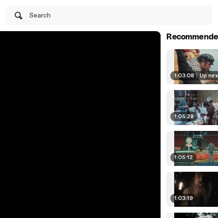
Search
Recommende
1:03:08
|
Up nex
1:05:28
1:05:12
1:03:19