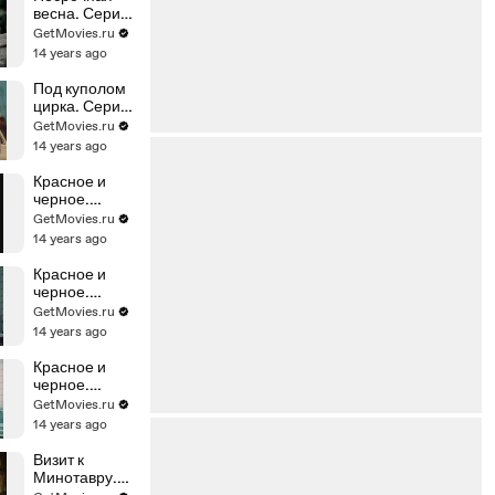
весна. Серия
2
GetMovies.ru
14 years ago
Под куполом
цирка. Серия
1
GetMovies.ru
14 years ago
Красное и
черное.
Серия 5
GetMovies.ru
14 years ago
Красное и
черное.
Серия 1
GetMovies.ru
14 years ago
Красное и
черное.
Серия 4
GetMovies.ru
14 years ago
Визит к
Минотавру.