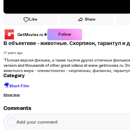
Like
Share
Follow
GetMovies.ru
В объективе - животные. Скорпион, тарантул и 
17 years ago
"Полная версия фильма, а также тысячи других отличных фильмов 
version and thousands of other great videos at www.getmovies.ru
животного мира - членистоногих - скорпионах, фалангах, тарантула
Category
🎥
Short Film
Show less
Comments
Add
your