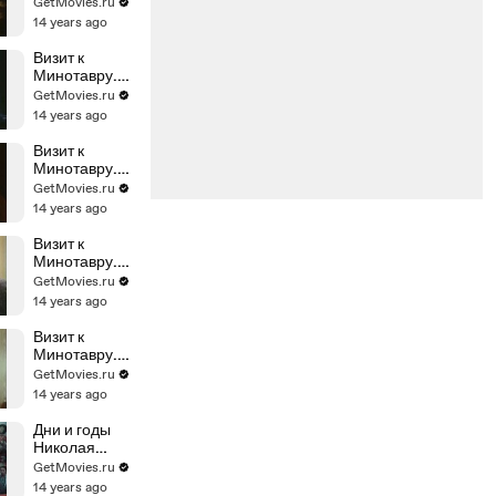
Серия 4
GetMovies.ru
14 years ago
Визит к
Минотавру.
Серия 3
GetMovies.ru
14 years ago
Визит к
Минотавру.
Серия 1
GetMovies.ru
14 years ago
Визит к
Минотавру.
Серия 2
GetMovies.ru
14 years ago
Визит к
Минотавру.
Серия 5
GetMovies.ru
14 years ago
Дни и годы
Николая
Батыгина. 2-я
GetMovies.ru
серия
14 years ago