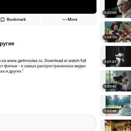
1:03:50
Bookmark
More
1:06:00
другие
на www.getmovies.ru. Download or watch full
1:07:57
.Этот фильм - о самых распространенных видах
х и других."
1:03:43
1:03:46