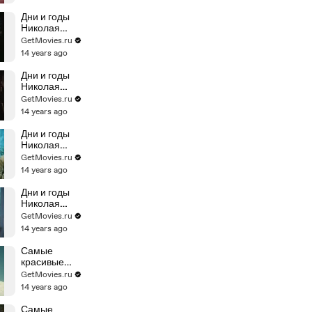
Катерина
Дни и годы
Николая
Батыгина. 3-я
GetMovies.ru
серия
14 years ago
Лихолетье
Дни и годы
Николая
Батыгина. 4-я
GetMovies.ru
серия Дом и
14 years ago
хозяин
Дни и годы
Николая
Батыгина. 5-я
GetMovies.ru
серия
14 years ago
Возвращение
Дни и годы
Николая
Батыгина. 1-я
GetMovies.ru
серия Лешаки
14 years ago
Самые
красивые
корабли 1-я
GetMovies.ru
серия
14 years ago
Самые