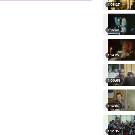
1:08:27
1:15:08
1:14:25
1:06:58
1:10:59
1:12:35