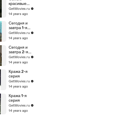
красивые
корабли 2-я
GetMovies.ru
серия
14 years ago
Сегодня и
завтра 1-я
серия
GetMovies.ru
14 years ago
Сегодня и
завтра 2-я
серия
GetMovies.ru
14 years ago
Кража 2-я
серия
GetMovies.ru
14 years ago
Кража 1-я
серия
GetMovies.ru
14 years ago