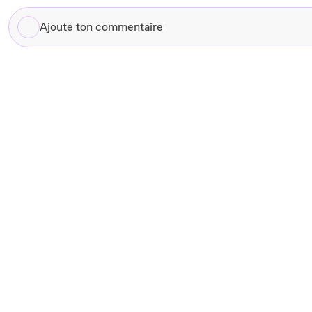
00:55
Si tu veux d'autres références dans le genre, abonne-toi, j'en
Ajoute
ton
commentaire