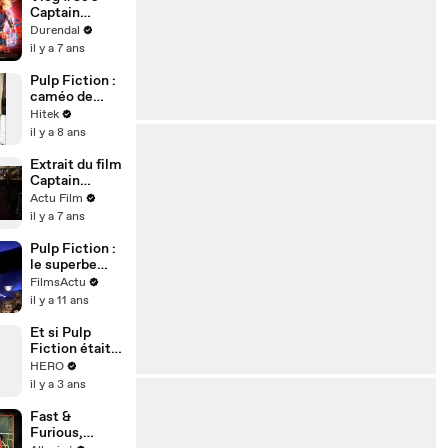
Captain
Marvel
Durendal
il y a 7 ans
Pulp Fiction :
caméo de
Quentin
Hitek
Tarantino
il y a 8 ans
Extrait du film
Captain
Marvel -
Actu Film
L'interrogatoir
il y a 7 ans
e - Avec Brie
Larson et
Pulp Fiction :
Samuel L.
le superbe
Jackson
making-of de
FilmsActu
la scène de
il y a 11 ans
danse
Et si Pulp
Fiction était
le premier
HERO
film du MCU ?
il y a 3 ans
On t'explique
ça ! ️‍♂️
Fast &
Furious,