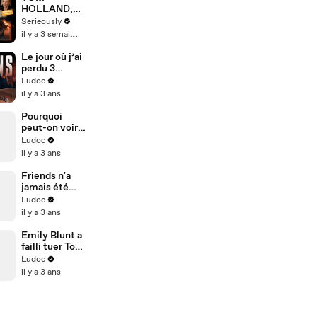
HOLLAND,
ZENDAYA et
Serieously
le cast de
il y a 3 semaines
L'Odyssée
nous
Le jour où j’ai
partagent
perdu 3
leurs secrets
millions au
Ludoc
sur le film !
Mexique !
il y a 3 ans
Pourquoi
peut-on voir
des trous dans
Ludoc
le décor de
il y a 3 ans
Friends ?
Friends n'a
jamais été
tourné à New
Ludoc
York !
il y a 3 ans
Emily Blunt a
failli tuer Tom
Cruise sur le
Ludoc
tournage de
il y a 3 ans
Edge of
Tomorrow.