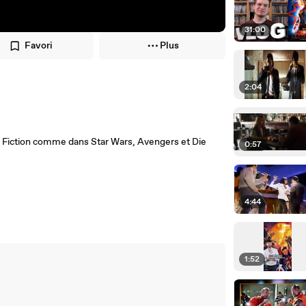
31:00
Favori
Plus
2:04
lp Fiction comme dans Star Wars, Avengers et Die
0:57
4:44
1:52