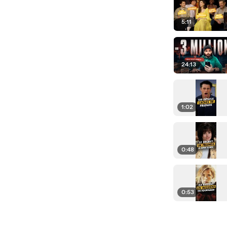
5:11
24:13
1:02
0:48
0:53