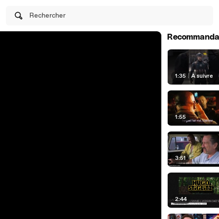
Rechercher
Recommanda
1:35
|
À suivre
1:55
3:51
2:44