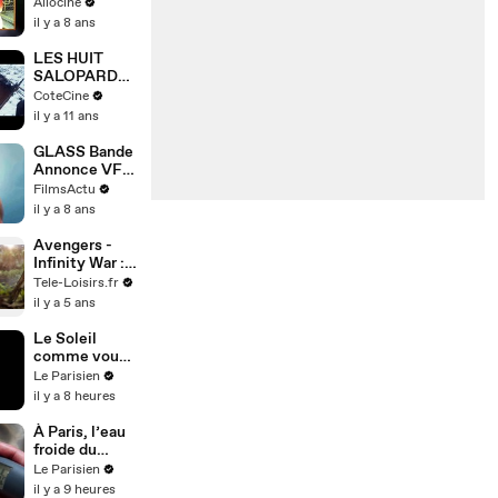
Captain
Allociné
Marvel, Star
il y a 8 ans
Wars... Ils
sont dans
LES HUIT
FanZone
SALOPARDS
- Bande-
CoteCine
annonce VF
il y a 11 ans
GLASS Bande
Annonce VF #
3
FilmsActu
il y a 8 ans
Avengers -
Infinity War :
Iron Man,
Tele-Loisirs.fr
Captain
il y a 5 ans
America,
Hulk... se
Le Soleil
mettent en
comme vous
guerre dans la
ne l'avez
Le Parisien
première BA
jamais vu
il y a 8 heures
À Paris, l’eau
froide du
robinet
Le Parisien
mesurée… à
il y a 9 heures