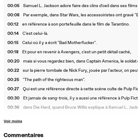
00:05
Samuel L. Jackson adore faire des clins d'oeil dans ses films
00:08
Par exemple, dans Star Wars, les accessoiristes ont gravé "
00:12
en référence à son portefeuille dans le film de Tarantino.
00:14
C'est celui-là.
00:15
Celui où il y a écrit "Bad Motherfucker".
00:18
Et pour en revenir à Avengers, c'est un petit détail caché,
00:20
mais si vous regardez bien, dans Captain America, le soldat d
00:22
sur la pierre tombale de Nick Fury, jouée par l'acteur, on peut
00:25
"The path of the righteous man".
00:27
Qui est une référence directe à cette scène culte de Pulp Fic
00:30
Et jamais de sang-trois, il y a aussi une référence à Pulp Fict
00:36
dans Die Hard, quand Bruce Willis explique à Samuel L. Jac
00:38
qu'il a passé sa suspension de la police à fumer des cigaret
Voir moins
00:42
Réplique qui est en fait les paroles de la chanson "Flowers on
00:49
chantée par l'acteur dans Pulp Fiction.
Commentaires