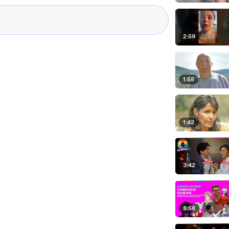
 ai encore plein d'autres.
2:59
1:55
1:42
3:42
8:58