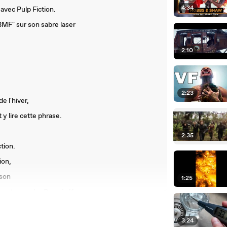
4:34
 avec Pulp Fiction.
BMF" sur son sabre laser
2:10
2:23
e l'hiver,
 y lire cette phrase.
2:35
tion.
ion,
kson
1:25
tes et regarder Captain Kangaroo.
 the Wall",
3:24