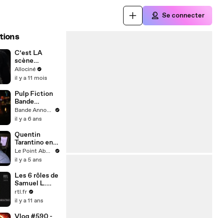
Se connecter
tions
C’est LA
scène
légendaire de
Allociné
Captain
il y a 11 mois
america : Civil
War 🎬
Pulp Fiction
Bande
Annonce
Bande Annonce Actu
VOSTFR
il y a 6 ans
Quentin
Tarantino en
huit scènes
Le Point Abonnés
cultes
il y a 5 ans
Les 6 rôles de
Samuel L.
Jackson dans
rtl.fr
les films de
il y a 11 ans
Quentin
Tarantino
Vlog #590 -