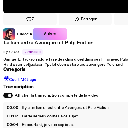
7
Partager
Suivre
Ludoc
Le lien entre Avengers et Pulp Fiction
#avengers
il y a 3 ans
Samuel L. Jackson adore faire des clins d’oeil dans ses films avec Pu
Hard #samuelljackson #pulpfiction #starwars #avengers #diehard
Catégorie
🎥
Court Métrage
Transcription
Afficher la transcription complète de la vidéo
00:00
Il y a un lien direct entre Avengers et Pulp Fiction.
00:02
J'ai de sérieux doutes à ce sujet.
00:04
Et pourtant, je vous explique.