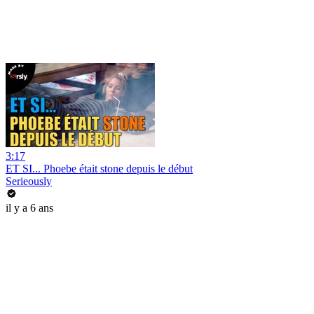
3:17
ET SI... Phoebe était stone depuis le début
Serieously
il y a 6 ans