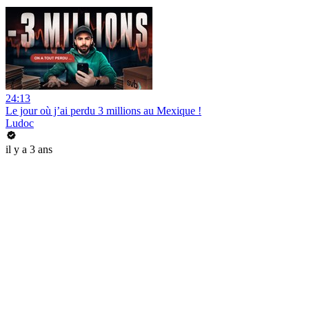
24:13
Le jour où j’ai perdu 3 millions au Mexique !
Ludoc
il y a 3 ans