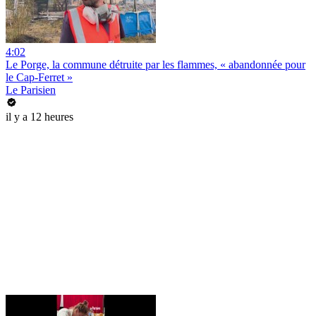
4:02
Le Porge, la commune détruite par les flammes, « abandonnée pour
le Cap-Ferret »
Le Parisien
il y a 12 heures