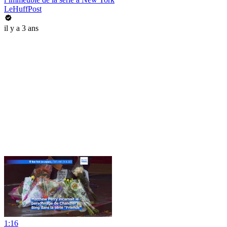
LeHuffPost
il y a 3 ans
1:16