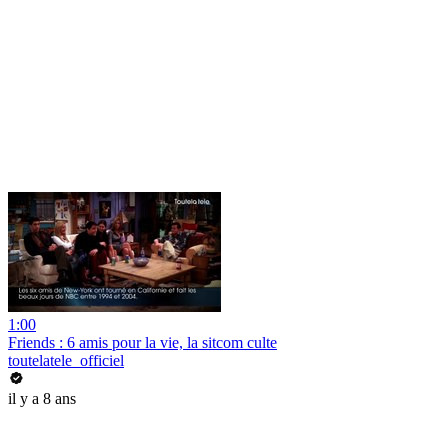
1:00
Friends : 6 amis pour la vie, la sitcom culte
toutelatele_officiel
il y a 8 ans