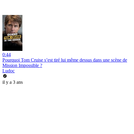
0:44
Pourquoi Tom Cruise s’est tiré lui même dessus dans une scène de
Mission Impossible ?
Ludoc
il y a 3 ans