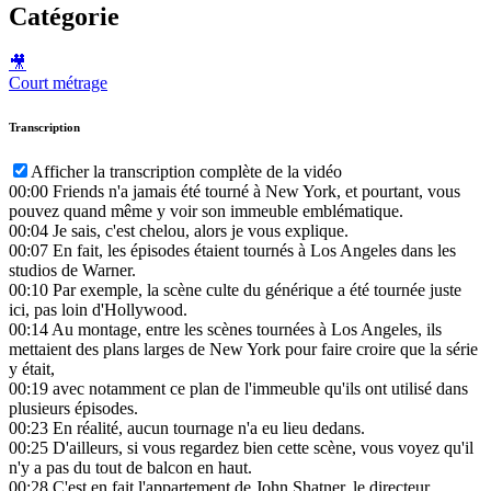
Catégorie
🎥
Court métrage
Transcription
Afficher la transcription complète de la vidéo
00:00
Friends n'a jamais été tourné à New York, et pourtant, vous
pouvez quand même y voir son immeuble emblématique.
00:04
Je sais, c'est chelou, alors je vous explique.
00:07
En fait, les épisodes étaient tournés à Los Angeles dans les
studios de Warner.
00:10
Par exemple, la scène culte du générique a été tournée juste
ici, pas loin d'Hollywood.
00:14
Au montage, entre les scènes tournées à Los Angeles, ils
mettaient des plans larges de New York pour faire croire que la série
y était,
00:19
avec notamment ce plan de l'immeuble qu'ils ont utilisé dans
plusieurs épisodes.
00:23
En réalité, aucun tournage n'a eu lieu dedans.
00:25
D'ailleurs, si vous regardez bien cette scène, vous voyez qu'il
n'y a pas du tout de balcon en haut.
00:28
C'est en fait l'appartement de John Shatner, le directeur