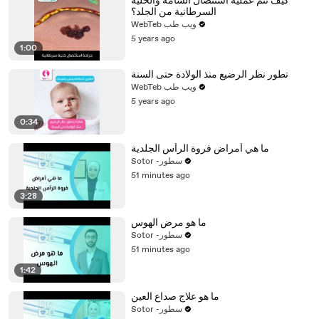
كيف تتم عملية استئصال الشامة والخلية
السرطانية من الجلد؟
WebTeb ويب طب
5 years ago
1:00
تطور نظر الرضيع منذ الولادة حتى السنة
WebTeb ويب طب
5 years ago
0:34
ما هي أمراض فروة الرأس الجلدية
Sotor -سطور
51 minutes ago
3:28
ما هو مرض الهوس
Sotor -سطور
51 minutes ago
1:42
ما هو علاج صداع العين
Sotor -سطور