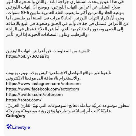
في هذا الفيديو يتحدث استشاري جراحة الأنف والأذن والحنجرة الدكتور
صلاح العتيلي عن أعراض التهاب اللوزتين، ويوضح أنَّ التهاب اللوزتين
بنوعيه الحاد والمزمن أكثر ما يصيب الفئة العمرية ما بين 5-10 سنوات،
وينوه أنَّ تكرار التهاب اللوزتين الحاد 5 مرات في السنة أمر طبيعي، أما
عن الأعراض فتتمثل في جفاف وألم في الحلق وصعوبة في البلع بالإضافة
إلى الحمى وصدور رائحة كريهة للفم، أما عن العلاج فيتمثل في الراحة
والترطيب وتناول المضادات الحيوية إذا لزم الأمر.
للمزيد من المعلومات عن أعراض التهاب اللوزتين:
https://bit.ly/3cOaBYq
تابعونا عبر مواقع التواصل الاجتماعي: فيس بوك، تويتر، يوتيوب
والانستغرام بالاضافة الى موقعنا الالكتروني:
https://www.instagram.com/sotorcom
https://www.facebook.com/sotorcom
https://twitter.com/sotorcom
https://sotor.com/
سطور موسوعة عربيّة شاملة، تعالج الموضوعات التي تهمّ القارئ العربيّ،
علميّةً كانت أم إنسانيّة، وتطرحها وفقَ رؤية موضوعيّة ومنهجيّة.
Category
🛠️
Lifestyle