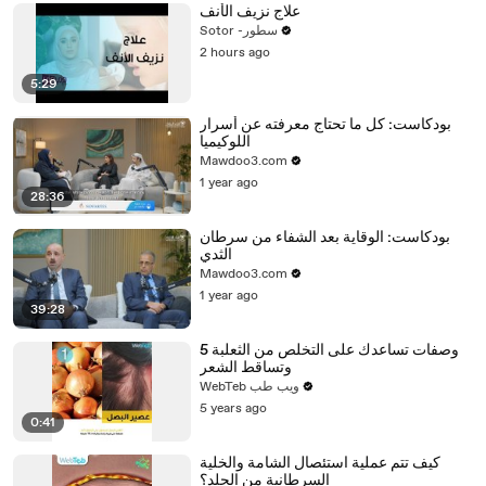
علاج نزيف الأنف
Sotor -سطور
2 hours ago
5:29
بودكاست: كل ما تحتاج معرفته عن أسرار
اللوكيميا
Mawdoo3.com
1 year ago
28:36
بودكاست: الوقاية بعد الشفاء من سرطان
الثدي
Mawdoo3.com
1 year ago
39:28
5 وصفات تساعدك على التخلص من الثعلبة
وتساقط الشعر
WebTeb ويب طب
5 years ago
0:41
كيف تتم عملية استئصال الشامة والخلية
السرطانية من الجلد؟