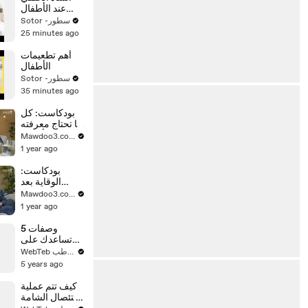
عند الأطفال
وعلاجه
Sotor -سطور
25 minutes ago
أهم تطعيمات
الأطفال
Sotor -سطور
35 minutes ago
بودكاست: كل
ما تحتاج معرفته
عن أسرار
Mawdoo3.com
اللوكيميا
1 year ago
بودكاست:
الوقاية بعد
الشفاء من
Mawdoo3.com
سرطان الثدي
1 year ago
5 وصفات
تساعدك على
التخلص من
WebTeb ويب طب
الثعلبة وتساقط
5 years ago
الشعر
كيف تتم عملية
استئصال الشامة