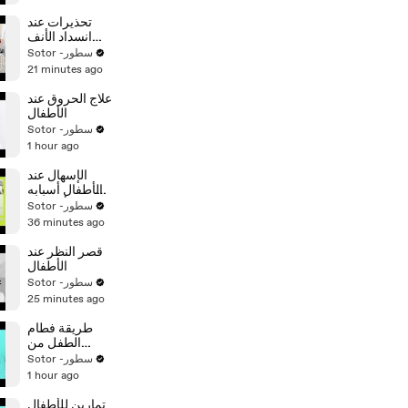
تحذيرات عند
انسداد الأنف
بجسم غريب عند
Sotor -سطور
الأطفال
21 minutes ago
علاج الحروق عند
الأطفال
Sotor -سطور
1 hour ago
الإسهال عند
الأطفال أسبابه
وأعراضه
Sotor -سطور
36 minutes ago
قصر النظر عند
الأطفال
Sotor -سطور
25 minutes ago
طريقة فطام
الطفل من
الرضاعة
Sotor -سطور
الطبيعية
1 hour ago
تمارين للأطفال