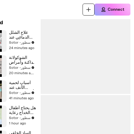
Connect
d
علاج الشلل
الدماغي عند
الأطفال
Sotor -سطور
24 minutes ago
الشوكولاتة
الداكنة وأمراض
القلب
Sotor -سطور
20 minutes ago
أسباب لحمية
الأنف عند
الأطفال وطريقة
Sotor -سطور
علاجها
41 minutes ago
هل يحتاج أطفال
الخداج رعاية
خاصة
Sotor -سطور
1 hour ago
الساد الخلقي