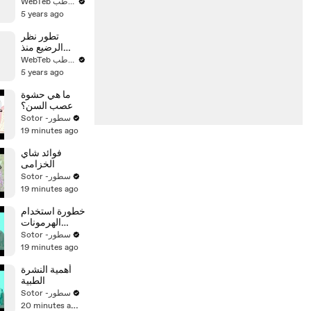
والخلية
WebTeb ويب طب
السرطانية من
5 years ago
الجلد؟
تطور نظر
الرضيع منذ
الولادة حتى
WebTeb ويب طب
السنة
5 years ago
ما هي حشوة
عصب السن؟
Sotor -سطور
19 minutes ago
فوائد شاي
الخزامى
Sotor -سطور
19 minutes ago
خطورة استخدام
الهرمونات
للرياضيين
Sotor -سطور
19 minutes ago
أهمية النشرة
الطبية
Sotor -سطور
20 minutes ago