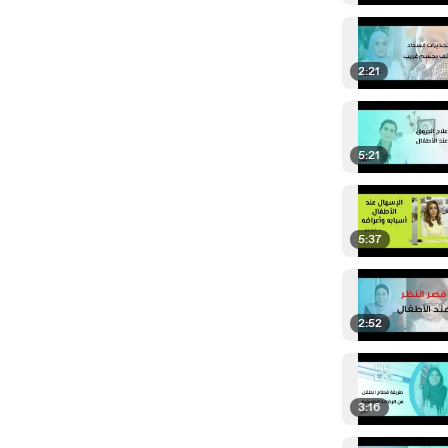
2:21
5:21
5:37
2:52
3:16