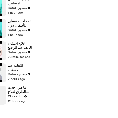
المصابين
بالشلل الدماغي
Sotor -سطور
1 hour ago
علاجات لا تعطى
للأطفال دون
عمر سنتين
Sotor -سطور
1 hour ago
علاج احتقان
الأنف عند الرضع
Sotor -سطور
23 minutes ago
الثعلبة عند
الاطفال
Sotor -سطور
2 hours ago
ما هي أحدث
الطرق لعلاج
الحول عند
Elconsolto
الأطفال؟
19 hours ago