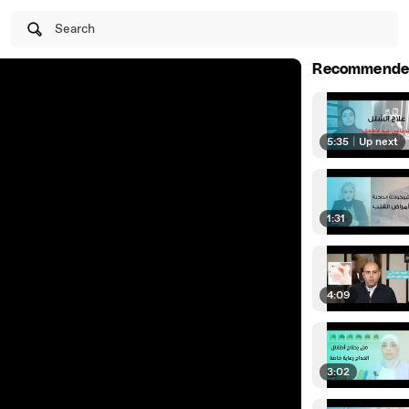
Search
Recommende
5:35
|
Up next
1:31
4:09
3:02