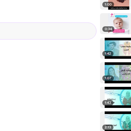
1:00
0:34
1:42
1:07
1:43
2:13