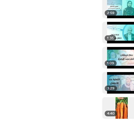
2:59
1:35
1:09
3:29
4:40