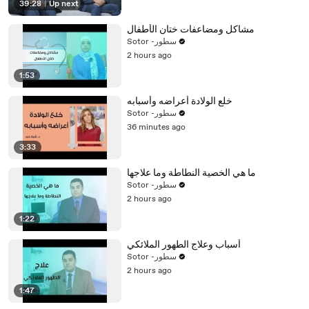
39:28
|
Up next
مشاكل ومضاعفات ختان الأطفال
Sotor -سطور
2 hours ago
1:53
خلع الولادة أعراضه وأسبابه
Sotor -سطور
36 minutes ago
3:33
ما هي الخصية النطاطة وما علاجها
Sotor -سطور
2 hours ago
1:22
أسباب وعلاج الطهور الملائكي
Sotor -سطور
2 hours ago
1:47