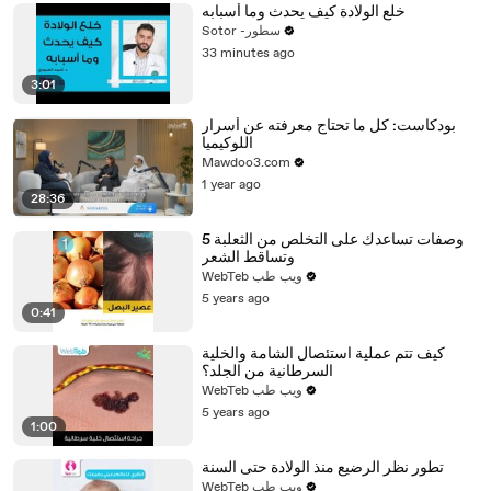
خلع الولادة كيف يحدث وما أسبابه
Sotor -سطور
33 minutes ago
3:01
بودكاست: كل ما تحتاج معرفته عن أسرار
اللوكيميا
Mawdoo3.com
1 year ago
28:36
5 وصفات تساعدك على التخلص من الثعلبة
وتساقط الشعر
WebTeb ويب طب
5 years ago
0:41
كيف تتم عملية استئصال الشامة والخلية
السرطانية من الجلد؟
WebTeb ويب طب
5 years ago
1:00
تطور نظر الرضيع منذ الولادة حتى السنة
WebTeb ويب طب