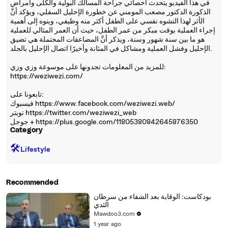
في هذا الفيديو يتحدث أخصائي جراحة المسالك البولية والكلى وأمراض
الذكورة الدكتور مصعب المومني عن خطورة الإحليل السفلي، ويؤكد أنَّ
الأثر لهذا التشوه نفسي على الطفل أكثر منه وظيفي، وينوه إلى أهمية
إجراء العملية بوقت مبكر من عمر الطفل، حيث أن العمر المثالي للعملية
هو ما بين سنة شهور وسنة، ويذكر أنَّ المضاعفات المحتملة هي تضيق
الإحليل وفشل العملية ومشاكل في المثانة وأخيرًا اتصال الإحليل بالجلد.
للمزيد من المعلومات تجدونها على موسوعة وزي وزي:
https://weziwezi.com/
تابعونا على:
فيسبوك https://www.facebook.com/weziwezi.web/
تويتر https://twitter.com/weziwezi_web
جوجل + https://plus.google.com/11805380842645876350
Category
🛠️
Lifestyle
Recommended
بودكاست: الوقاية بعد الشفاء من سرطان
الثدي
Mawdoo3.com
1 year ago