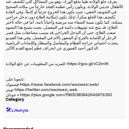
يعرف خلع الولادة طبياً بخلع الورك، وهو من المشاكل التي تُكتشف عند
الأطفال حديثي الولادة، ويكون رأس عظمة الفخذ خارجاً من مكانه الصحيح
في التجويف الحقي، حيث يكون هذا الخروج جزئياً أو كاملاً، وفي العادة
يُكتشف هذا الخلع مبكراً، لذلك تكون إمكانية العلاج دون تدخل جراحي
ممكنة، كما تكون نسبة الشفاء منه مرضية وأحياناً تامة، أما في حالة تأخير
العلاج، قد ينتج عنه تشوهات دائمة في المفصل، بحيث يصبح هذا التشوه
صعب العلاج، حتى أن التدخل الجراحي قد يسبب مضاعفات مثل قصر
الرجل أو الإصابة بالعرج أو الشعور بآلام في المفصل، وفي هذا الفيديو
يتحدث أخصائي جراحة العظام والمفاصل والمنظار والإصابات الرياضية
الدكتور أحمد العموري عن انحراف عظم إصبع القدم الأكبر.
للمزيد من المعلومات عن خلع الولادة: https://goo.gl/vC2m9t
تابعونا على:
فيسبوك https://www.facebook.com/weziwezi.web/
تويتر https://twitter.com/weziwezi_web
جوجل + https://plus.google.com/11805380842645876350
Category
🛠️
Lifestyle