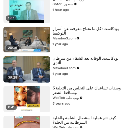
Sotor -سطور
1 hour ago
1:37
بودكاست: كل ما تحتاج معرفته عن أسرار
اللوكيميا
Mawdoo3.com
1 year ago
28:36
بودكاست: الوقاية بعد الشفاء من سرطان
الثدي
Mawdoo3.com
1 year ago
39:28
5 وصفات تساعدك على التخلص من الثعلبة
وتساقط الشعر
WebTeb ويب طب
5 years ago
0:41
كيف تتم عملية استئصال الشامة والخلية
السرطانية من الجلد؟
WebTeb ويب طب