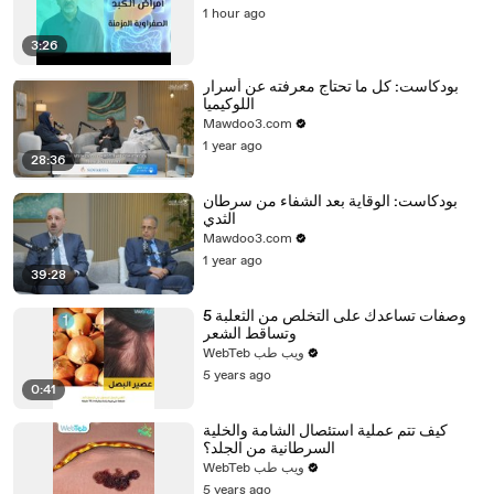
1 hour ago
3:26
بودكاست: كل ما تحتاج معرفته عن أسرار
اللوكيميا
Mawdoo3.com
1 year ago
28:36
بودكاست: الوقاية بعد الشفاء من سرطان
الثدي
Mawdoo3.com
1 year ago
39:28
5 وصفات تساعدك على التخلص من الثعلبة
وتساقط الشعر
WebTeb ويب طب
5 years ago
0:41
كيف تتم عملية استئصال الشامة والخلية
السرطانية من الجلد؟
WebTeb ويب طب
5 years ago