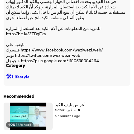
في هذا الفيديو يتحدث أخصائي الجهاز الهضمي والكبد الدكتور إيهاب
شحادة عن آلام الكبد بعد استئصال المرارة، ويؤكد أنَّ الكبد لا يمتلك
مستقبلات حسية لذلك لا يمكن أن ينتج ألم من داخل الكبد، وإنما يمكن أن
يظهر ألم في منطقة الكبد ناتج عن أعضاء أخرى.
للمزيد من المعلومات عن آلام الكبد بعد استئصال المرارة:
http://bit.ly/2ZBgFka
تابعونا على :
فيسبوك https://www.facebook.com/weziwezi.web/
تويتر https://twitter.com/weziwezi_web
جوجل + https://plus.google.com/1180538084264
Category
🛠️
Lifestyle
Recommended
أعراض تليف الكبد
Sotor -سطور
57 minutes ago
1:28
|
Up next