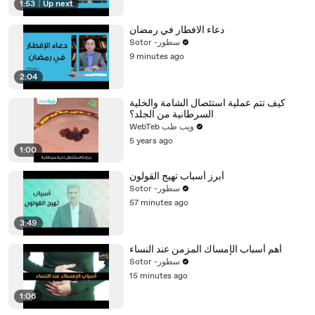
1:53
|
Up next
دعاء الافطار في رمضان
Sotor -سطور
9 minutes ago
2:04
كيف تتم عملية استئصال الشامة والخلية
السرطانية من الجلد؟
WebTeb ويب طب
5 years ago
1:00
أبرز أسباب تهيج القولون
Sotor -سطور
57 minutes ago
3:49
أهم أسباب الإمساك المزمن عند النساء
Sotor -سطور
15 minutes ago
1:06