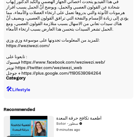
في هذا الفيديو يتحدث أخصائي الجهاز الهضمي والكبد الدكتور إيهاب
شحادة عن القولون العصبي والحمل، ويوضح أنَّ الحمل يسبب افراز
هرمونات الأنوثة والتي بدروها تعمل على ارتخاء العضلات والأمعاء، مما
يؤدي إلى زيادة الإمسام والنفخة التي ترافق القولون العصبي، ويضيف أنَّ
هناك سيدات تعاني من الاسهال بسبب متلازمة القولون العصبي، ومع
الحمل تشعر السيدات بتحسن هذا العارض بسبب ارتخاء الأمعاء.
للمزيد من المعلومات تجدونها على موسوعة وزي وزي:
https://weziwezi.com/
تابعونا على :
فيسبوك https://www.facebook.com/weziwezi.web/
تويتر https://twitter.com/weziwezi_web
جوجل + https://plus.google.com/1180538084264
Category
🛠️
Lifestyle
Recommended
أطعمة تكافح حرقة المعدة
Sotor -سطور
9 minutes ago