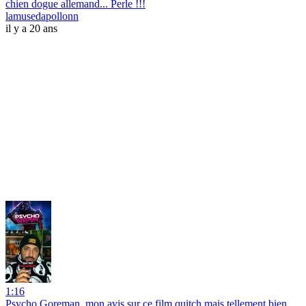
chien dogue allemand... Perle !!!
lamusedapollonn
il y a 20 ans
1:16
Psycho Goreman, mon avis sur ce film quitch mais tellement bien