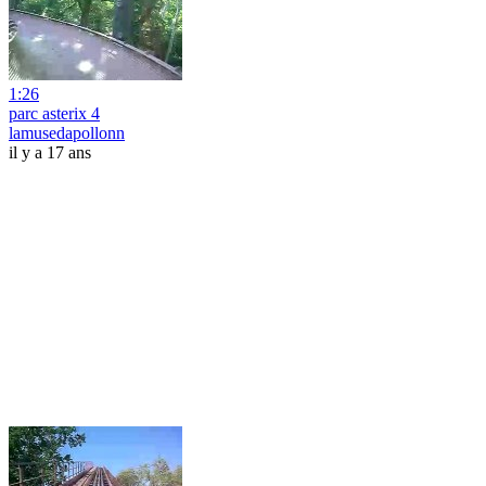
1:26
parc asterix 4
lamusedapollonn
il y a 17 ans