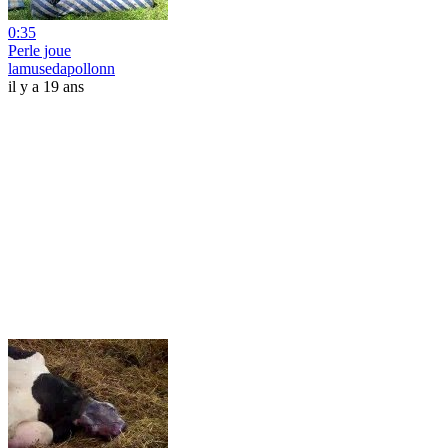
0:35
Perle joue
lamusedapollonn
il y a 19 ans