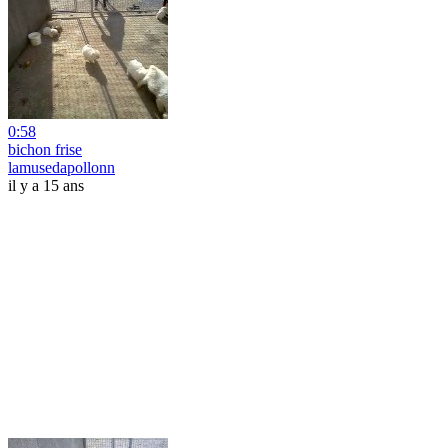
0:58
bichon frise
lamusedapollonn
il y a 15 ans