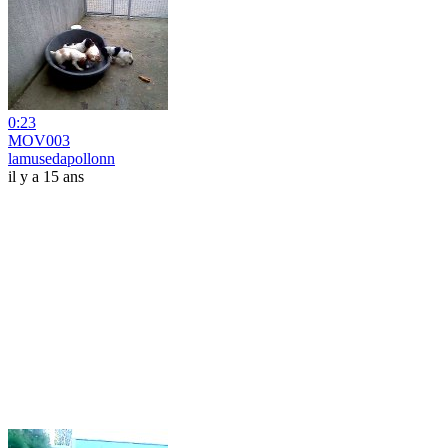
0:23
MOV003
lamusedapollonn
il y a 15 ans