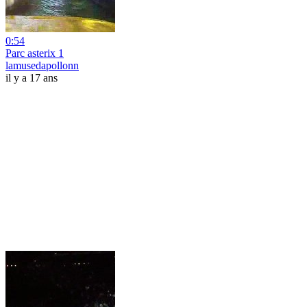
0:54
Parc asterix 1
lamusedapollonn
il y a 17 ans