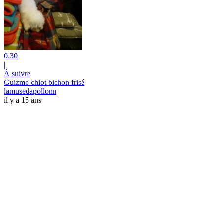
0:30
|
À suivre
Guizmo chiot bichon frisé
lamusedapollonn
il y a 15 ans