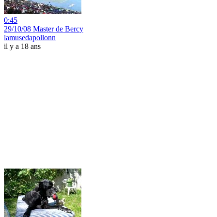
0:45
29/10/08 Master de Bercy
lamusedapollonn
il y a 18 ans