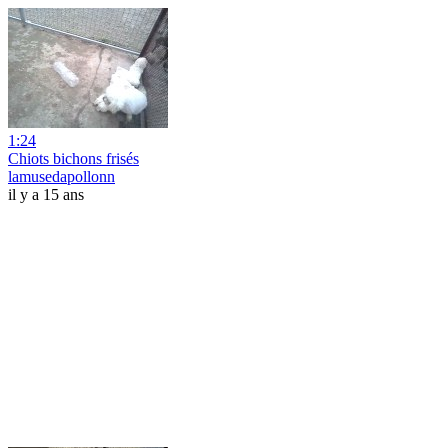
1:24
Chiots bichons frisés
lamusedapollonn
il y a 15 ans