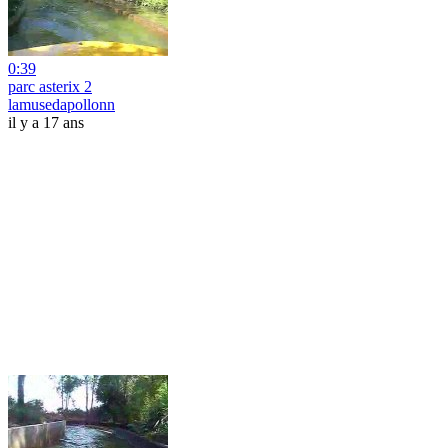
0:39
parc asterix 2
lamusedapollonn
il y a 17 ans