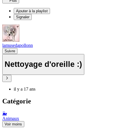
Plus
Ajouter à la playlist
Signaler
lamusedapollonn
Suivre
Nettoyage d'oreille :)
il y a 17 ans
Catégorie
🐳
Animaux
Voir moins