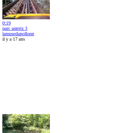
0:19
parc asterix 3
lamusedapollonn
il y a 17 ans