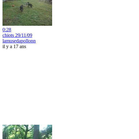
0:28
chiots 29/11/09
lamusedapollonn
il y a 17 ans