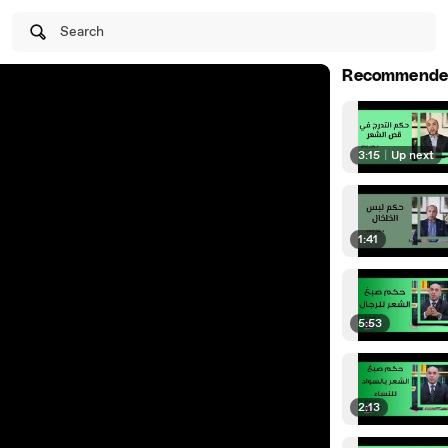
Search
Recommende
3:15
|
Up next
1:41
5:53
2:13