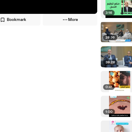
3:16
Bookmark
More
28:36
39:28
0:41
1:00