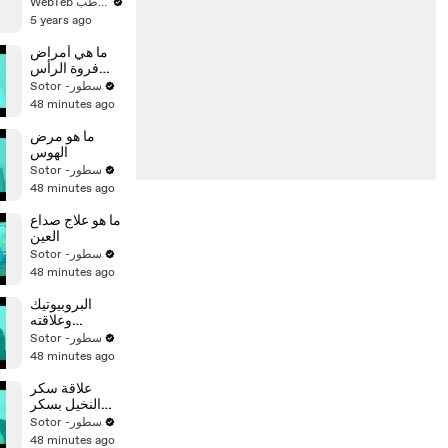
الولادة حتى
WebTeb ويب طب
السنة
5 years ago
ما هي أمراض
فروة الرأس
الجلدية
Sotor -سطور
48 minutes ago
ما هو مرض
الهوس
Sotor -سطور
48 minutes ago
ما هو علاج صداع
العين
Sotor -سطور
48 minutes ago
البروبيوتيك
وعلاقته
بالكوليسترول
Sotor -سطور
48 minutes ago
علاقة سكر
النخيل بسكر
الدم
Sotor -سطور
48 minutes ago