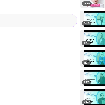
0:34
3:28
1:42
1:27
1:27
2:59