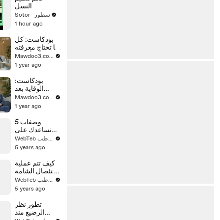
النسل
Sotor -سطور
1 hour ago
بودكاست: كل
ما تحتاج معرفته
عن أسرار
Mawdoo3.com
اللوكيميا
1 year ago
بودكاست:
الوقاية بعد
الشفاء من
Mawdoo3.com
سرطان الثدي
1 year ago
5 وصفات
تساعدك على
التخلص من
WebTeb ويب طب
الثعلبة وتساقط
5 years ago
الشعر
كيف تتم عملية
استئصال الشامة
والخلية
WebTeb ويب طب
السرطانية من
5 years ago
الجلد؟
تطور نظر
الرضيع منذ