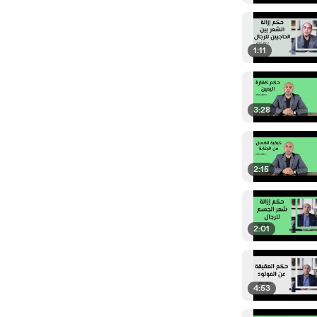
1:11
3:28
2:15
2:01
4:53