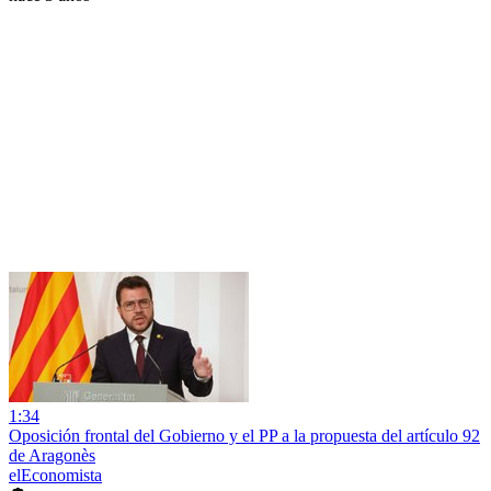
1:34
Oposición frontal del Gobierno y el PP a la propuesta del artículo 92
de Aragonès
elEconomista