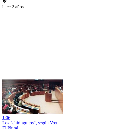
hace 2 años
1:06
Los "chiringuitos", según Vox
El Plural