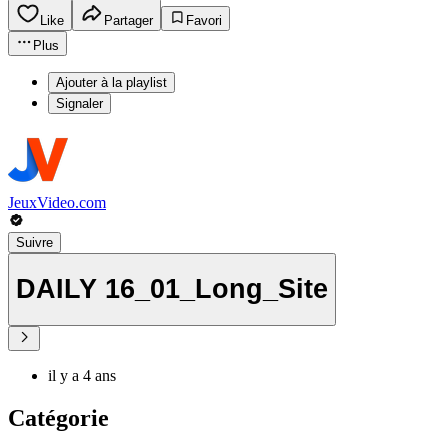
Like
Partager
Favori
Plus
Ajouter à la playlist
Signaler
JeuxVideo.com
Suivre
DAILY 16_01_Long_Site
il y a 4 ans
Catégorie