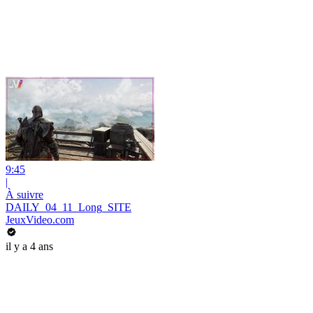
9:45
|
À suivre
DAILY_04_11_Long_SITE
JeuxVideo.com
il y a 4 ans