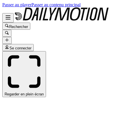
Passer au player
Passer au contenu principal
Rechercher
Se connecter
Regarder en plein écran