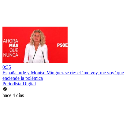
0:35
España arde y Montse Mínguez se ríe: el ‘me voy, me voy’ que
enciende la polémica
Periodista Digital
hace 4 días