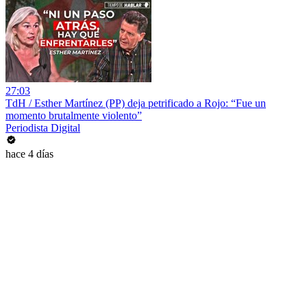
27:03
TdH / Esther Martínez (PP) deja petrificado a Rojo: “Fue un
momento brutalmente violento”
Periodista Digital
hace 4 días