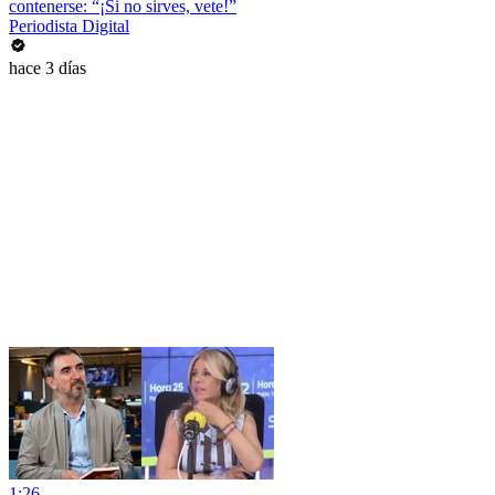
contenerse: “¡Si no sirves, vete!”
Periodista Digital
hace 3 días
1:26