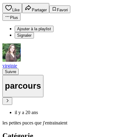
Like
Partager
Favori
Plus
Ajouter à la playlist
Signaler
virginie
Suivre
parcours
il y a 20 ans
les petites puces que j'entrainaient
Catégorie