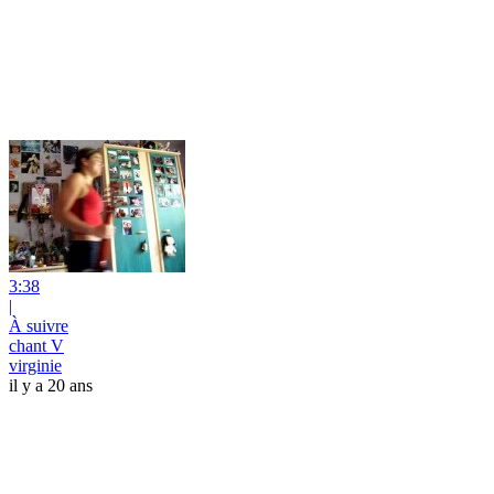
3:38
|
À suivre
chant V
virginie
il y a 20 ans