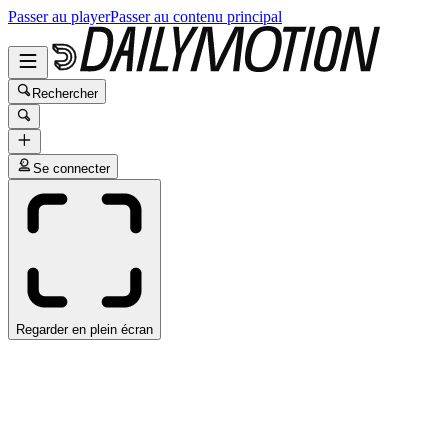
Passer au player
Passer au contenu principal
Rechercher
Se connecter
Regarder en plein écran