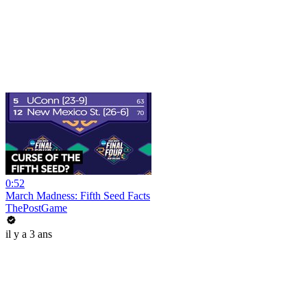
0:52
March Madness: Fifth Seed Facts
ThePostGame
il y a 3 ans