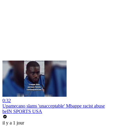
0:32
Upamecano slams 'unacceptable' Mbappe racist abuse
beIN SPORTS USA
il y a 1 jour