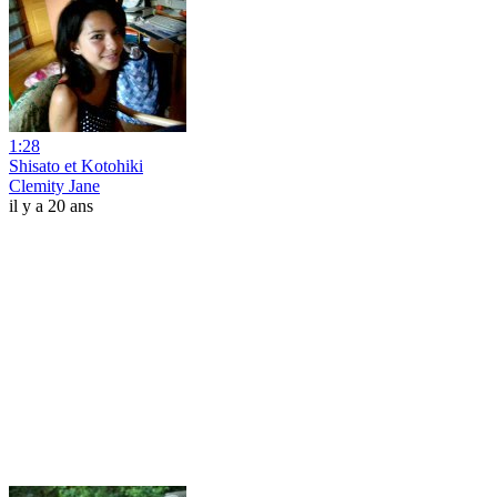
1:28
Shisato et Kotohiki
Clemity Jane
il y a 20 ans