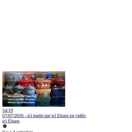
54:19
07/07/2026 - ici matin par ici Elsass en vidéo
ici Elsass