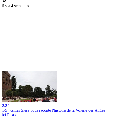
il y a 4 semaines
2:24
1/5 : Gilles Siess vous raconte l'histoire de la Volerie des Aigles
ici Elsass