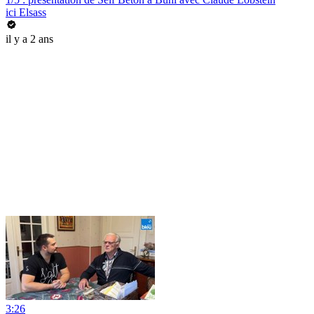
ici Elsass
il y a 2 ans
3:26