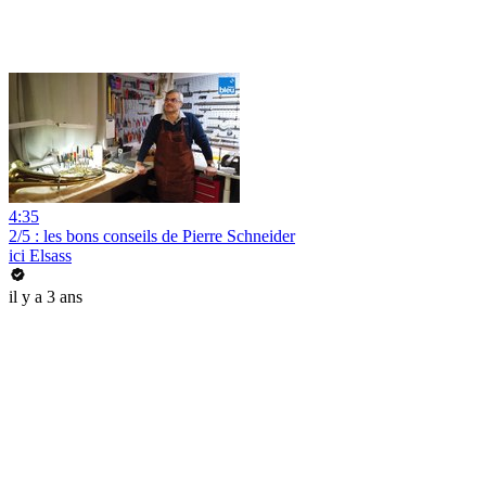
4:35
2/5 : les bons conseils de Pierre Schneider
ici Elsass
il y a 3 ans