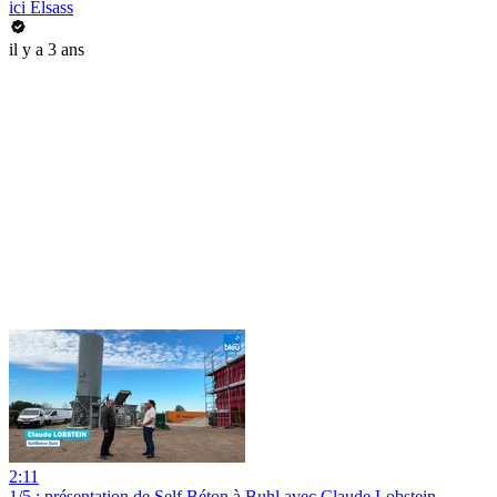
ici Elsass
il y a 3 ans
2:11
1/5 : présentation de Self Béton à Buhl avec Claude Lobstein