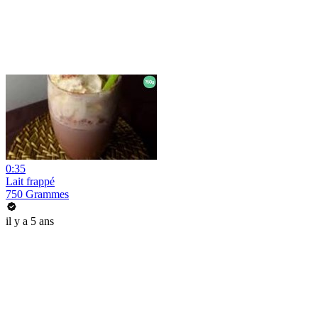
0:35
Lait frappé
750 Grammes
il y a 5 ans