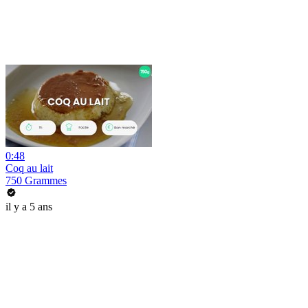
0:48
Coq au lait
750 Grammes
il y a 5 ans