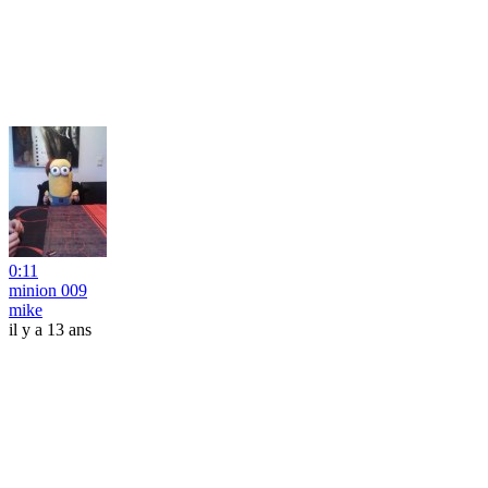
0:11
minion 009
mike
il y a 13 ans