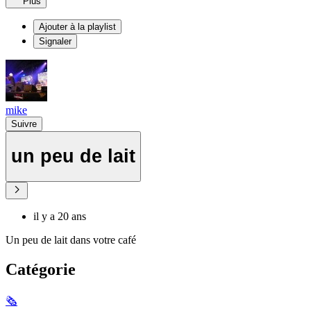
Plus
Ajouter à la playlist
Signaler
mike
Suivre
un peu de lait
il y a 20 ans
Un peu de lait dans votre café
Catégorie
🗞