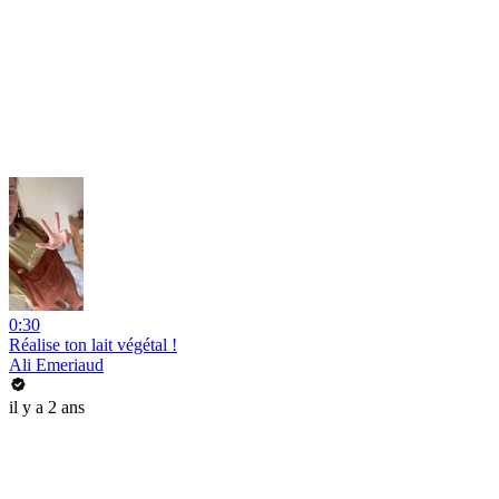
0:30
Réalise ton lait végétal !
Ali Emeriaud
il y a 2 ans