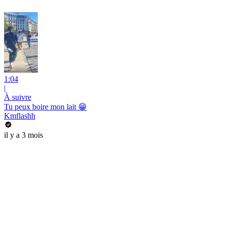
1:04
|
À suivre
Tu peux boire mon lait 😁
Kmflashh
il y a 3 mois