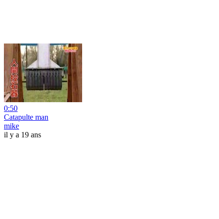
0:50
Catapulte man
mike
il y a 19 ans