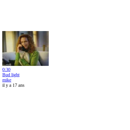
0:30
Bud light
mike
il y a 17 ans