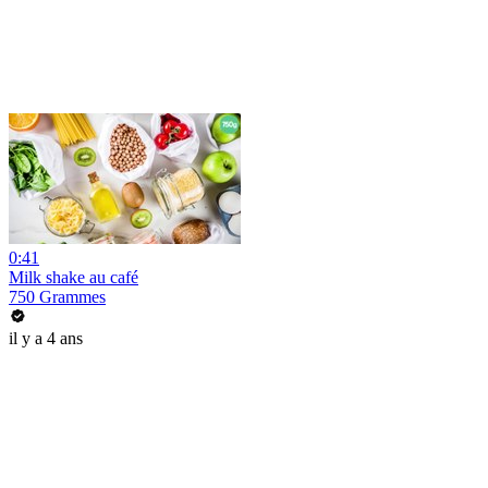
0:41
Milk shake au café
750 Grammes
il y a 4 ans