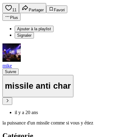
11
Partager
Favori
Plus
Ajouter à la playlist
Signaler
mike
Suivre
missile anti char
il y a 20 ans
la puissance d'un missile comme si vous y étiez
Catégorie