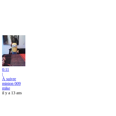
0:11
|
À suivre
minion 009
mike
il y a 13 ans