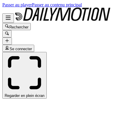
Passer au player
Passer au contenu principal
Rechercher
Se connecter
Regarder en plein écran