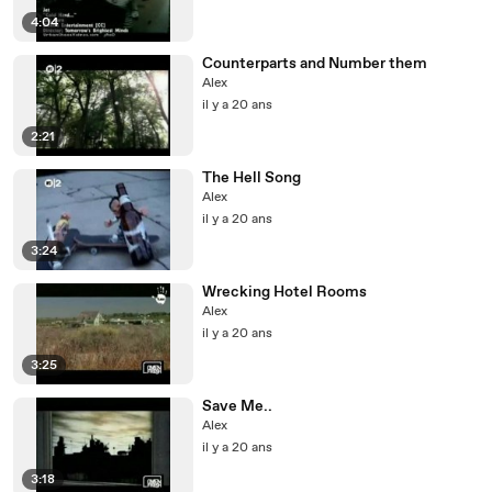
4:04
Counterparts and Number them
Alex
il y a 20 ans
2:21
The Hell Song
Alex
il y a 20 ans
3:24
Wrecking Hotel Rooms
Alex
il y a 20 ans
3:25
Save Me..
Alex
il y a 20 ans
3:18