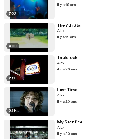
il y a 19 ans
7:22
The 7th Star
Alex
il y a 19 ans
4:00
Triplerock
Alex
il y a 20 ans
2:11
Last Time
Alex
il y a 20 ans
3:19
My Sacrifice
Alex
il y a 20 ans