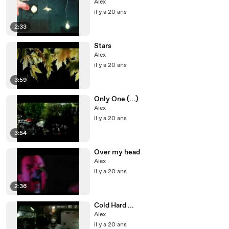
Alex
il y a 20 ans
2:33
Stars
Alex
il y a 20 ans
3:59
Only One (...)
Alex
il y a 20 ans
3:54
Over my head
Alex
il y a 20 ans
2:36
Cold Hard ...
Alex
il y a 20 ans