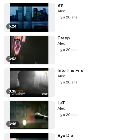
911
Alex
il y a 20 ans
5:24
Creep
Alex
il y a 20 ans
3:52
Into The Fire
Alex
il y a 20 ans
3:35
LeT
Alex
il y a 20 ans
3:46
Bye Die