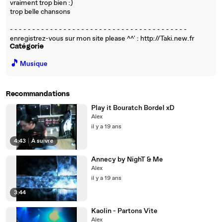
vraiment trop bien :)
trop belle chansons
- - - - - - - - - - - - - - - - - - - - - - - - - - - - - - - - - - - - - - - -
enregistrez-vous sur mon site please ^^' : http://Taki.new.fr
Catégorie
🎵
Musique
Recommandations
Play it Bouratch Bordel xD
Alex
il y a 19 ans
4:43
|
À suivre
Annecy by NighT & Me
Alex
il y a 19 ans
3:44
Kaolin - Partons Vite
Alex