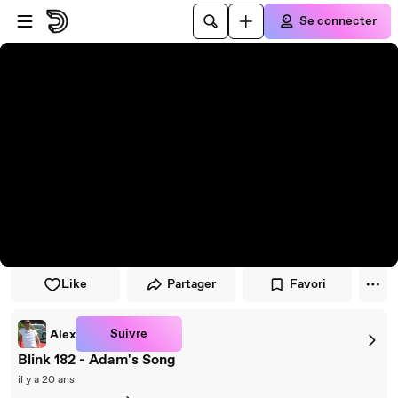
Passer au player
Passer au contenu principal
Se connecter
Like
Partager
Favori
Suivre
Alex
Blink 182 - Adam's Song
il y a 20 ans